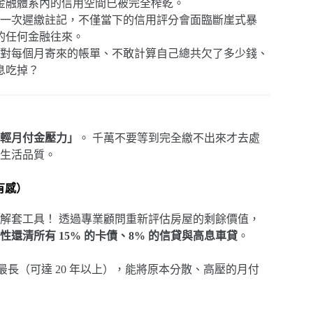
金融體系內的信用空間已被完全榨乾。
一次遲繳註記，不僅當下的信用評分會面臨斷崖式暴
的任何金融往來。
對每個月寄來的帳單、不敢計算自己總共欠了多少錢、
息吃掉？
輕月付金壓力」
。 千萬不要等到完全繳不出來才去處
生活品質。
有感）
解套工具！ 透過專業顧問重新評估房屋的剩餘價值，
性還清所有 15% 的卡債、8% 的信貸與高息車貸
。
年期最長（可達 20 年以上），能將原本分散、高壓的月付