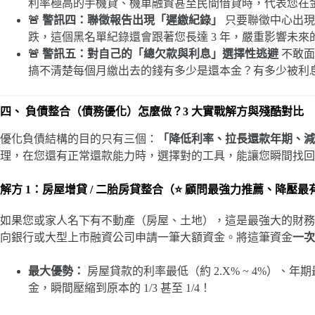
利率極高的手機貸、機車融資甚至民間借貸時，代表您在
🚨 警訊四：聯徵報告出現「遲繳紀錄」
只要聯徵中心出現
跌，這個黑名單紀錄還會跟著您長達 3 年，嚴重影響未來
🚨 警訊五：對自己的「總欠款與利息」選擇性逃避
不敢面
搞不清楚每個月繳出去的錢有多少是還本金？有多少被利
四、 負債整合（債務優化）怎麼做？3 大實戰解方與殘酷對比
優化負債結構的目的只有三個：
「降低利率、拉長還款年期、減
理，在您還有正常還款能力時，選擇對的工具，能讓您瞬間找回
解方 1：房屋增貸 / 二胎房貸整合（⭐ 顧問最強力推薦、降壓最
如果您或家人名下有不動產（房屋、土地），這是最強大的財務
向銀行或大型上市融資公司申請一筆大額資金。將這筆資金
一次
最大優勢：
房屋貸款的利率最低（約 2.X% ~ 4%）、
金，瞬間壓縮到原本的 1/3 甚至 1/4！