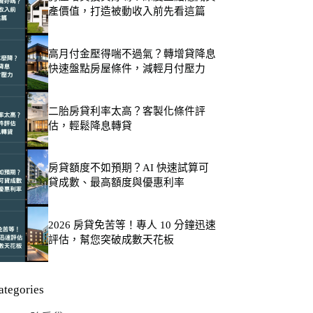
產價值，打造被動收入前先看這篇
高月付金壓得喘不過氣？轉增貸降息
快速盤點房屋條件，減輕月付壓力
二胎房貸利率太高？客製化條件評
估，輕鬆降息轉貸
房貸額度不如預期？AI 快速試算可
貸成數、最高額度與優惠利率
2026 房貸免苦等！專人 10 分鐘迅速
評估，幫您突破成數天花板
ategories