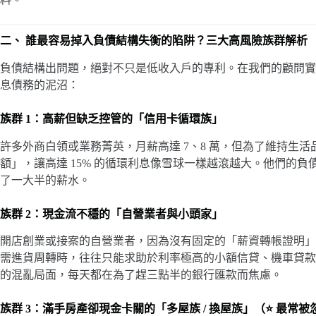
二、 誰最容易掉入負債結構失衡的陷阱？三大高風險族群解析
負債結構出問題，絕對不只是低收入戶的專利。在我們的顧問實
息債務的泥沼：
族群 1：高薪但缺乏控管的「信用卡循環族」
許多外商白領或業務菁英，月薪高達 7、8 萬，但為了維持生
額」，讓高達 15% 的循環利息像雪球一樣越滾越大。他們的負
了一大半的薪水。
族群 2：現金流不穩的「自營業者與小頭家」
開店創業或接案的自營業者，因為沒有固定的「薪資轉帳證明」
需進貨周轉時，往往只能求助於利率極高的小額信貸、機車貸款
的混亂局面，每天都在為了趕三點半的銀行匯款而焦慮。
族群 3：滿手房產卻現金卡關的「多屋族 / 換屋族」（⭐ 最常