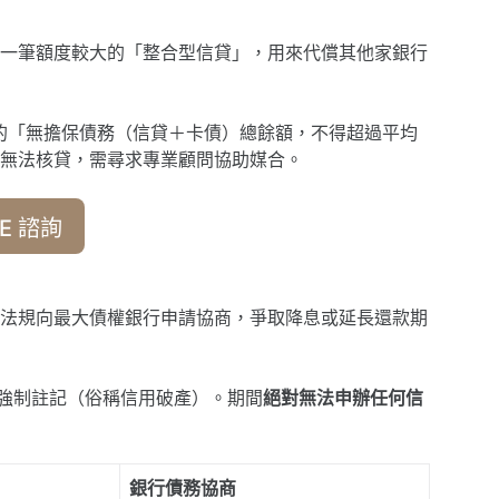
一筆額度較大的「整合型信貸」，用來代償其他家銀行
的「無擔保債務（信貸＋卡債）總餘額，不得超過平均
常無法核貸，需尋求專業顧問協助媒合。
E 諮詢
法規向最大債權銀行申請協商，爭取降息或延長還款期
有強制註記（俗稱信用破產）。期間
絕對無法申辦任何信
銀行債務協商