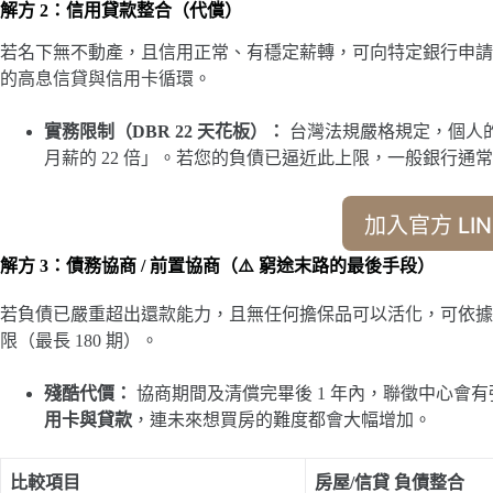
解方 2：信用貸款整合（代償）
若名下無不動產，且信用正常、有穩定薪轉，可向特定銀行申請
的高息信貸與信用卡循環。
實務限制（DBR 22 天花板）：
台灣法規嚴格規定，個人
月薪的 22 倍」。若您的負債已逼近此上限，一般銀行通
加入官方 LIN
解方 3：債務協商 / 前置協商（⚠️ 窮途末路的最後手段）
若負債已嚴重超出還款能力，且無任何擔保品可以活化，可依據
限（最長 180 期）。
殘酷代價：
協商期間及清償完畢後 1 年內，聯徵中心會
用卡與貸款
，連未來想買房的難度都會大幅增加。
比較項目
房屋/信貸 負債整合