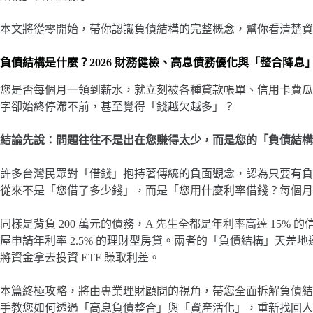
本文將從零開始，帶你認識負債結構的完整概念，幫你看清楚資
負債結構是什麼？2026 財務健檢、高息債務優化與「整合降息
您是否每個月一領到薪水，就立刻被各種貸款帳單、信用卡費瓜
字卻始終停滯不前，甚至覺得「錢越欠越多」？
結論先說：問題往往不是出在您賺得太少，而是您的「負債結構
許多台灣民眾對「借錢」抱持著傳統的負面觀念，認為只要有負
從來不是「您借了多少錢」，而是「您用什麼利率借錢？每個月
同樣是背負 200 萬元的債務，A 先生全都是年利率高達 15%
屋申請年利率 2.5% 的理財型房貸。兩者的「負債結構」天差地
將資金拿去投資 ETF 賺取利差。
本篇終極攻略，將由專業理財顧問的視角，帶您全面拆解負債結構的
手教您如何透過「高息負債整合」與「資產活化」，重新找回人