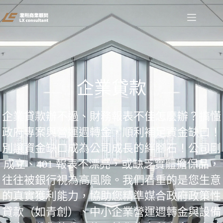
企業貸款
企業貸款辦不過、財務報表不佳怎麼辦？搞懂
政府專案與營運週轉金，順利補足資金缺口！
別讓資金缺口成為公司成長的絆腳石！公司剛
成立、401 報表不漂亮，或缺乏實體擔保品，
往往被銀行視為高風險。我們看重的是您生意
的真實獲利能力，協助您精準媒合政府政策性
貸款（如青創）、中小企業營運週轉金與設備