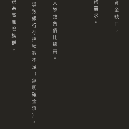
視
貨
人
資
導
為
需
導
金
致
高
求
致
缺
銀
風
。
負
口
行
險
債
。
存
族
比
摺
群
過
積
。
高
數
。
不
足
（
無
明
確
金
流
）
。