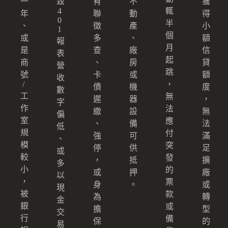
一
致
有
不
獲
4
輒
年
聯
動
得
0
半
、
徵
產
小
1
個
或
多
、
額
報
月
是
查
廠
信
表
起
商
、
房
貸
營
跳
號
卡
或
額
收
/
，
債
機
度
數
工
無
遲
器
，
字
作
法
繳
設
無
偏
室
應
、
備
法
低
規
付
強
可
滿
、
模
突
停
供
足
或
較
發
，
抵
擴
多
小
的
或
押
廠
以
，
票
身
。
或
現
被
款
為
轉
金
銀
或
擔
型
交
行
備
保
的
易