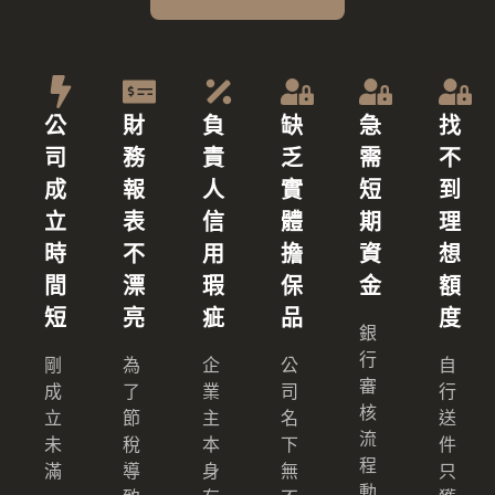
公
財
負
缺
急
找
司
務
責
乏
需
不
成
報
人
實
短
到
立
表
信
體
期
理
時
不
用
擔
資
想
間
漂
瑕
保
金
額
短
亮
疵
品
度
銀
行
剛
為
企
公
自
審
成
了
業
司
行
核
立
節
主
名
送
流
未
稅
本
下
件
程
滿
導
身
無
只
動