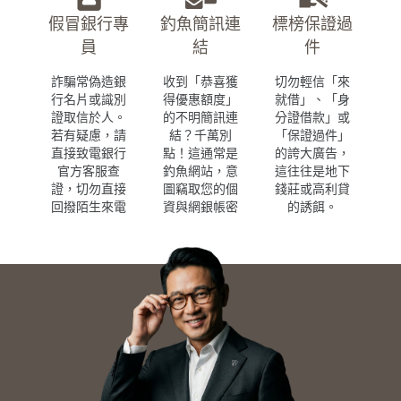
假冒銀行專
釣魚簡訊連
標榜保證過
員
結
件
詐騙常偽造銀
收到「恭喜獲
切勿輕信「來
行名片或識別
得優惠額度」
就借」、「身
證取信於人。
的不明簡訊連
分證借款」或
若有疑慮，請
結？千萬別
「保證過件」
直接致電銀行
點！這通常是
的誇大廣告，
官方客服查
釣魚網站，意
這往往是地下
證，切勿直接
圖竊取您的個
錢莊或高利貸
回撥陌生來電
資與網銀帳密
的誘餌。