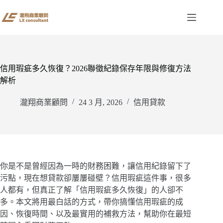
跳
至
主
要
內
容
信用瑕疵多久恢復？2026聯徵紀錄保存年限與修復方法
解析
瀧翔商業顧問
24 3 月, 2026
信用貸款
你是不是曾經因為一時的財務困難，讓信用紀錄留下了
污點，現在想貸款卻屢屢碰壁？信用瑕疵這件事，很多
人都有，但真正了解「信用瑕疵多久恢復」的人卻不
多。本文將用最白話的方式，帶你搞懂信用瑕疵的成
因、恢復時間、以及最實用的補救方法，幫助你在最短