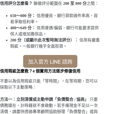
信用評分怎麼看？
聯徵評分範圍在
200 至 800 分
之間：
650～800 分：
信用優良，銀行貸款過件率高，容
易爭取低利率。
400～649 分：
信用普通/偏弱，銀行可能要求提供
保人或增加擔保品。
200 分（或顯示此次暫時無法評分）：
信用有嚴重
瑕疵，一般銀行幾乎全面拒貸。
加入官方 LINE 諮詢
信用瑕疵怎麼救？4 個實用方法逐步修復信用
不要以為信用瑕疵只能「等時間」，在等待期，您可以
採取以下主動策略：
方法一：立刻清償或主動申請「負債整合 / 協商」
只要
債務還在，計時器就不會啟動。若手邊現金不足以一次
清償，請盡快透過專業顧問協助辦理「負債整合」或與