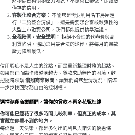
財務健檢與債務壓力測試，不隨意拉聯徵，保護您
僅存的信用。
客製化整合方案：
不論您是需要利用名下房屋進
行「二胎整合清償」，還是需要媒合審核較彈性的
大型上市融資公司，我們都能提供精準建議。
全程陪同，安全透明：
拒絕不合理的代辦費與高
利貸陷阱，協助您用最合法的途徑，將每月的還款
壓力降到最低。
信用瑕疵不是人生的終點，而是重新整理財務的起點。
如果您正面臨卡債越滾越大、貸款求助無門的困境，歡
迎隨時聯繫
瀧翔商業顧問
。讓我們幫您釐清現況，陪您
一步步找回財務自由的控制權。
選擇瀧翔商業顧問，讓你的貸款不再多花冤枉錢
你可能已經花了很多時間比較利率，但真正的成本，其
實藏在你看不到的地方。
每延遲一天決策，都是多付出的利息與錯失的優惠條