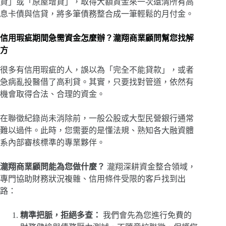
貸」或「原屋增貸」，取得大額資金來一次還清所有高
息卡債與信貸，將多筆債務整合成一筆輕鬆的月付金。
信用瑕疵期間急需資金怎麼辦？瀧翔商業顧問幫您找解
方
很多有信用瑕疵的人，誤以為「完全不能貸款」，或者
急病亂投醫借了高利貸。其實，只要找對管道，依然有
機會取得合法、合理的資金。
在聯徵紀錄尚未消除前，一般公股或大型民營銀行通常
難以過件。此時，您需要的是懂法規、熟知各大融資體
系內部審核標準的專業夥伴。
瀧翔商業顧問能為您做什麼？
瀧翔深耕資金整合領域，
專門協助財務狀況複雜、信用條件受限的客戶找到出
路：
精準把脈，拒絕多查：
我們會先為您進行免費的