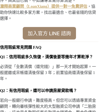
件。與其自己猜，不如讓專業幫你算清楚。
瀧翔商業顧問（LoanXiang）提供一對一免費評估
，協
助你快速比較多家方案，找出最適合、也最省錢的信貸
選擇。
加入官方 LINE 諮詢
信用瑕疵常見問題 FAQ
Q1：信用瑕疵多久恢復，清償後要等幾年才算乾淨？
必須從「全數清償（還完錢）」那一天才開始起算。一
般遲繳或呆帳還清後保留 3 年；前置協商還清後保留 1
年。
Q2：有信用瑕疵，還可以申請房屋貸款嗎？
若向一般銀行申請，難度極高。但您可以透過專業資金
顧問，轉向審核彈性較大的大型融資公司申請「二胎房