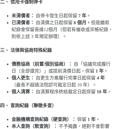
二、 信用卡強制停卡
未清償者：
自停卡發生日起保留
7 年
。
已清償者：
自清償之日起保留
6 個月，
但是繳款
紀錄會保留長達12個月（但若有催收或呆帳紀錄，
則依上述 3 年規定辦理）。
三、 法律與協商特殊紀錄
債務協商（前置/個別協商）：
自「協議完成履行
日（全部還完）」或提前清償日起，保留
1 年
。
個人更生：
自更生方案履行完畢日起保留
4 年
（最長不超過法院認可裁定日起 10 年）。
個人清算：
自清算程序終結裁定日起保留
10 年
。
四、 查詢紀錄（聯徵多查）
金融機構查詢紀錄（硬查詢）：
保留
1 年
。
本人查詢（軟查詢）：
不予揭露，絕對不會影響