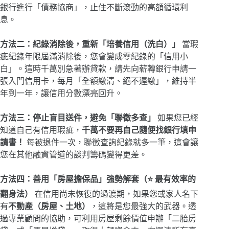
銀行進行「債務協商」，止住不斷滾動的高額循環利
息。
方法二：紀錄消除後，重新「培養信用（洗白）」
當瑕
疵紀錄年限屆滿消除後，您會變成零紀錄的「信用小
白」。這時千萬別急著辦貸款，請先向薪轉銀行申請一
張入門信用卡，每月「全額繳清、絕不遲繳」，維持半
年到一年，讓信用分數漂亮回升。
方法三：停止盲目送件，避免「聯徵多查」
如果您已經
知道自己有信用瑕疵，
千萬不要再自己隨便找銀行填申
請書！
每被退件一次，聯徵查詢紀錄就多一筆，這會讓
您在其他融資管道的談判籌碼變得更差。
方法四：善用「房屋擔保品」強勢解套（⭐ 最有效率的
翻身法）
在信用尚未恢復的過渡期，如果您或家人名下
有
不動產（房屋、土地）
，這將是您最強大的武器。透
過專業顧問的協助，可利用房屋剩餘價值申辦「二胎房