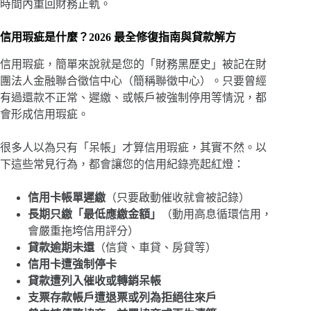
時間內重回財務正軌。
信用瑕疵是什麼？2026 最全修復指南與貸款解方
信用瑕疵，簡單來說就是您的「財務黑歷史」被記在財
團法人金融聯合徵信中心（簡稱聯徵中心）。只要曾經
有過還款不正常、遲繳、或帳戶被強制停用等情況，都
會形成信用瑕疵。
很多人以為只有「呆帳」才算信用瑕疵，其實不然。以
下這些常見行為，都會讓您的信用紀錄亮起紅燈：
信用卡帳單遲繳
（只要啟動催收就會被記錄）
長期只繳「最低應繳金額」
（動用高息循環信用，
會嚴重拖垮信用評分）
貸款逾期未還
（信貸、車貸、房貸等）
信用卡遭強制停卡
貸款遭列入催收或轉銷呆帳
支票存款帳戶遭退票或列為拒絕往來戶