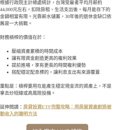
根據行政院主計總處統計，台灣受雇者平均月薪約
44,000元左右，扣除房租、生活支出後，每月能存下的
金額相當有限。光靠薪水儲蓄，30年後的退休金缺口依
舊是一大挑戰。
財務槓桿的價值在於：
壓縮資產累積的時間成本
讓有限資金創造更高的複利效果
提前進場，享有更長的時間複利優勢
搭配穩定配息標的，讓利息支出有來源覆蓋
重點是：槓桿要用在能產生穩定現金流的資產上，不是
拿去炒短線或高風險投機。
延伸閱讀：
房貸投資ETF完整攻略：用房屋資產創造被
動收入的聰明方法