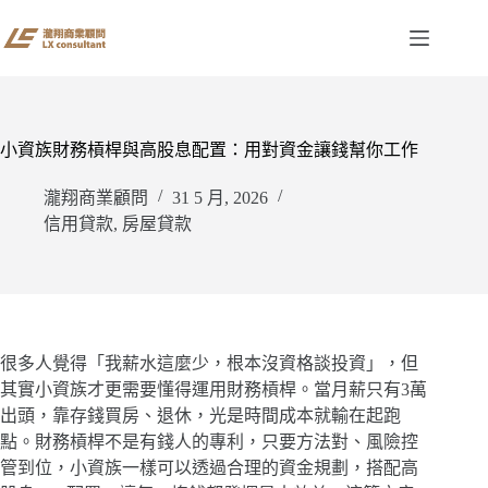
跳
至
主
要
內
容
小資族財務槓桿與高股息配置：用對資金讓錢幫你工作
瀧翔商業顧問
31 5 月, 2026
信用貸款
,
房屋貸款
很多人覺得「我薪水這麼少，根本沒資格談投資」，但
其實小資族才更需要懂得運用財務槓桿。當月薪只有3萬
出頭，靠存錢買房、退休，光是時間成本就輸在起跑
點。財務槓桿不是有錢人的專利，只要方法對、風險控
管到位，小資族一樣可以透過合理的資金規劃，搭配高