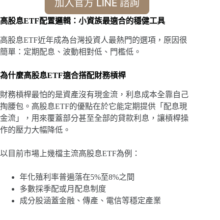
加入官方 LINE 諮詢
高股息ETF配置邏輯：小資族最適合的穩健工具
高股息ETF近年成為台灣投資人最熱門的選項，原因很
簡單：定期配息、波動相對低、門檻低。
為什麼高股息ETF適合搭配財務槓桿
財務槓桿最怕的是資產沒有現金流，利息成本全靠自己
掏腰包。高股息ETF的優點在於它能定期提供「配息現
金流」，用來覆蓋部分甚至全部的貸款利息，讓槓桿操
作的壓力大幅降低。
以目前市場上幾檔主流高股息ETF為例：
年化殖利率普遍落在5%至8%之間
多數採季配或月配息制度
成分股涵蓋金融、傳產、電信等穩定產業