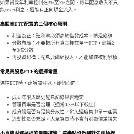
如果貸款年利率控制在3%至5%之間，每年配息收入不只
能cover利息，還能有正向現金流入。
高股息ETF配置的三個核心原則
利差為正：殖利率必須高於借貸成本，這是底線
分散布局：不要把所有資金押在單一ETF，建議2
至3檔分散
再投資紀律：配息要繼續投入，才能加速複利累積
常見高股息ETF的選擇考量
選擇ETF時，建議關注以下幾個面向：
成立年限與歷史配息記錄是否穩定
管理費率是否合理（通常0.3%以下較佳）
成分股是否有足夠分散性，避免過度集中單一產業
流動性是否充足，大量買賣時不會有明顯價差損失
小資族財務槓桿的風險控管：這幾點沒做到就先別槓桿