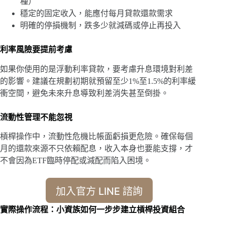
種）
穩定的固定收入，能應付每月貸款還款需求
明確的停損機制，跌多少就減碼或停止再投入
利率風險要提前考慮
如果你使用的是浮動利率貸款，要考慮升息環境對利差
的影響。建議在規劃初期就預留至少1%至1.5%的利率緩
衝空間，避免未來升息導致利差消失甚至倒掛。
流動性管理不能忽視
槓桿操作中，流動性危機比帳面虧損更危險。確保每個
月的還款來源不只依賴配息，收入本身也要能支撐，才
不會因為ETF臨時停配或減配而陷入困境。
加入官方 LINE 諮詢
實際操作流程：小資族如何一步步建立槓桿投資組合