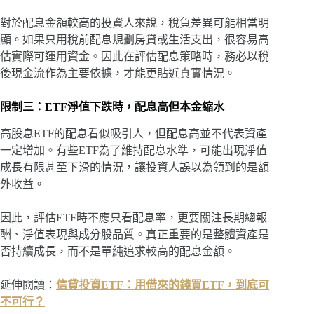
對於配息金額較高的投資人來說，稅負差異可能相當明
顯。如果只用稅前配息規劃房貸或生活支出，很容易高
估實際可運用資金。因此在評估配息策略時，務必以稅
後現金流作為主要依據，才能更貼近真實情況。
限制三：ETF淨值下跌時，配息高但本金縮水
高股息ETF的配息看似吸引人，但配息高並不代表資產
一定增加。有些ETF為了維持配息水準，可能出現淨值
成長有限甚至下滑的情況，讓投資人誤以為領到的是額
外收益。
因此，評估ETF時不應只看配息率，更要關注長期總報
酬、淨值表現與成分股品質。真正重要的是整體資產是
否持續成長，而不是單純追求較高的配息金額。
延伸閱讀：
信貸投資ETF：用借來的錢買ETF，到底可
不可行？