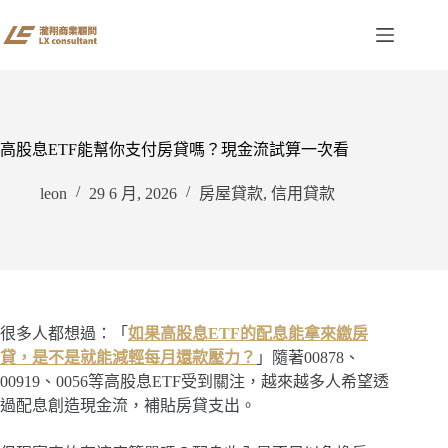
跳
至
主
要
內
容
高股息ETF能幫你支付房貸嗎？現金流試算一次看
leon
29 6 月, 2026
房屋貸款
,
信用貸款
很多人都想過：「
如果高股息ETF的配息能拿來繳房
貸，是不是就能減輕每月還款壓力？
」隨著00878、
00919、0056等高股息ETF受到關注，越來越多人希望透
過配息創造現金流，補貼房貸支出。