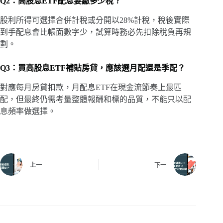
Q2：高股息ETF配息要繳多少稅？
股利所得可選擇合併計稅或分開以28%計稅，稅後實際
到手配息會比帳面數字少，試算時務必先扣除稅負再規
劃。
Q3：買高股息ETF補貼房貸，應該選月配還是季配？
對應每月房貸扣款，月配息ETF在現金流節奏上最匹
配，但最終仍需考量整體報酬和標的品質，不能只以配
息頻率做選擇。
上一
下一