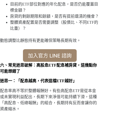
目前的ETF部位對應的年化配息，是否仍能覆蓋目
標金額？
房貸的剩餘期限和餘額，是否有提前還清的機會？
整體資產配置是否需要調整（股債比、不同ETF的
比重）？
動態調整比靜態持有更能確保策略長期有效。
加入官方 LINE 諮詢
六、常見迷思破解：高股息ETF配息補房貸，這幾點你
可能想錯了
迷思一：「配息越高，代表這檔ETF越好」
配息率高不等於整體報酬好。有些高配息ETF是從本金
或未實現利益配出，長期下來淨值可能持續下滑，這種
「高配息、低總報酬」的組合，長期持有反而會讓你的
資產縮水。