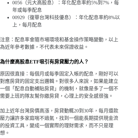
0056（元大高股息）：年化配息率約5%到7%，每
年或每季配息
00929（復華台灣科技優息）：年化配息率約8%以
上，每月配息
注意：配息率會隨市場環境和基金操作策略變動，以上
為近年參考數據，不代表未來保證收益。
為什麼高股息ETF吸引有房貸壓力的人？
原因很直接：每個月或每季固定入帳的配息，剛好可以
對應房貸的固定支出邏輯。對很多人來說，如果能建立
一個「配息自動補貼房貸」的機制，就像是多了一個不
需要上班的隊友幫你繳房貸，心理上的安全感很強。
加上近年台灣房價高漲，房貸動輒20到30年，每月還款
壓力讓許多家庭喘不過氣，找到一個能長期提供現金流
的投資工具，變成一個實際的理財需求，而不只是理
想。