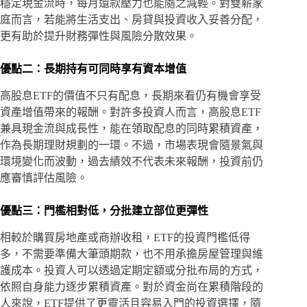
穩定現金流時，每月還款壓力也能隨之減輕。對雙薪家
庭而言，若能將生活支出、房貸與投資收入妥善分配，
更有助於提升財務彈性與風險分散效果。
優點二：長期持有可同時享有資本增值
高股息ETF的價值不只有配息，長期來看仍有機會享受
資產增值帶來的報酬。對許多投資人而言，高股息ETF
兼具現金流與成長性，能在領取配息的同時累積資產，
作為長期理財規劃的一環。不過，市場表現會隨景氣與
環境變化而波動，過去績效不代表未來報酬，投資前仍
應審慎評估風險。
優點三：門檻相對低，分批建立部位更彈性
相較於購買房地產或商辦收租，ETF的投資門檻低得
多，不需要準備大筆頭期款，也不用承擔房屋管理與維
護成本。投資人可以透過定期定額或分批布局的方式，
依照自身能力逐步累積資產。對於資金尚在累積階段的
人來說，ETF提供了更靈活且容易入門的投資選擇，隨