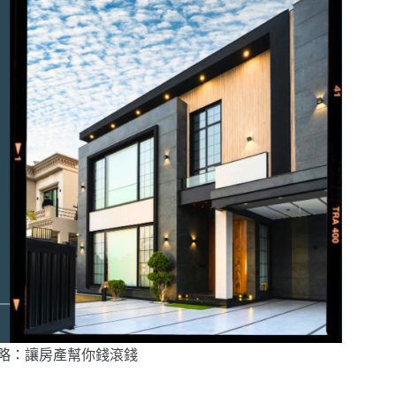
攻略：讓房產幫你錢滾錢