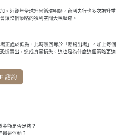
加。近幾年全球升息循環明顯，台灣央行也多次調升重
會讓整個策略的獲利空間大幅壓縮。
市場正處於低點，此時贖回等於「賠錢出場」。加上每個
恐慌賣出，造成真實損失。這也是為什麼這個策略更適
E 諮詢
貸金額是否足夠？
定還是浮動？