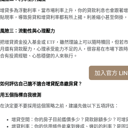
增貸多為浮動利率，當市場利率上升，你的貸款利息也會跟著增
貼現率，導致房貸和增貸利率都有所上揚。利差縮小甚至倒掛，
風險三：流動性與心理壓力
把增貸資金投入基金或 ETF，雖然理論上可以隨時贖回，但若
月還有貸款壓力，心理承受能力不足的人，很容易在市場下跌時
合有投資經驗、心態穩健的人來執行。
加入官方 LIN
如何評估自己適不適合增貸配息繳房貸？
用五個指標自我檢測
在決定要不要採用這個策略之前，建議先做以下五項評估：
增貸空間：你的房子目前鑑價多少？貸款餘額多少？可增
增貸利率：你的信用條件能拿到幾成、幾趴的利率？是固