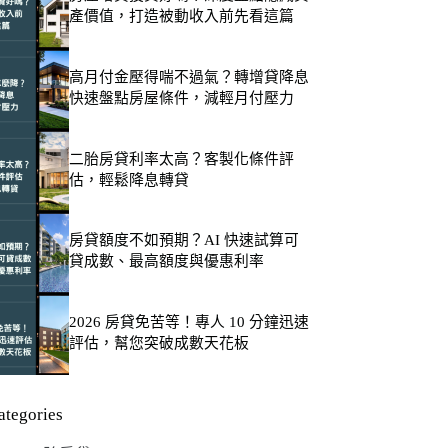
產價值，打造被動收入前先看這篇
高月付金壓得喘不過氣？轉增貸降息
快速盤點房屋條件，減輕月付壓力
二胎房貸利率太高？客製化條件評
估，輕鬆降息轉貸
房貸額度不如預期？AI 快速試算可
貸成數、最高額度與優惠利率
2026 房貸免苦等！專人 10 分鐘迅速
評估，幫您突破成數天花板
ategories