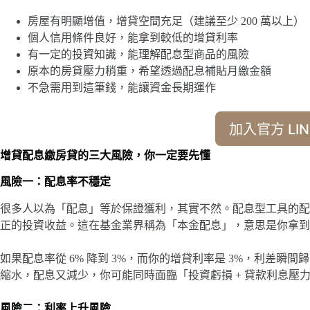
房屋有明顯增值，增貸空間充足（建議至少 200 萬以上）
個人信用條件良好，能拿到較低的增貸利率
有一定的投資知識，能理解配息型商品的風險
原本的房貸壓力稍重，希望透過配息補貼月繳金額
不急需用到這筆錢，能讓資金長期運作
加入官方 LIN
增貸配息繳房貸的三大風險，你一定要先懂
風險一：配息率不穩定
很多人以為「配息」等於保證獲利，其實不然。配息型工具的配
正的投資收益。這在基金業界稱為「本金配息」，意思是你拿到
如果配息率從 6% 降到 3%，而你的增貸利率是 3%，利差
縮水，配息又減少，你可能同時面臨「投資虧損 + 貸款利息壓
風險二：利率上升風險