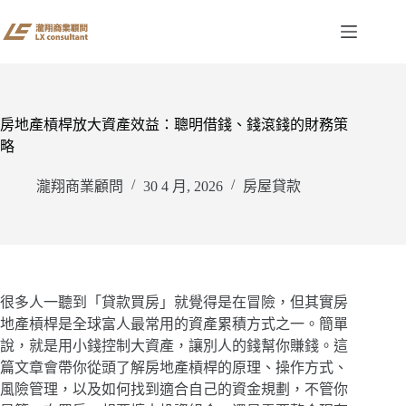
跳
至
主
要
內
容
房地產槓桿放大資產效益：聰明借錢、錢滾錢的財務策
略
瀧翔商業顧問
30 4 月, 2026
房屋貸款
很多人一聽到「貸款買房」就覺得是在冒險，但其實房
地產槓桿是全球富人最常用的資產累積方式之一。簡單
說，就是用小錢控制大資產，讓別人的錢幫你賺錢。這
篇文章會帶你從頭了解房地產槓桿的原理、操作方式、
風險管理，以及如何找到適合自己的資金規劃，不管你