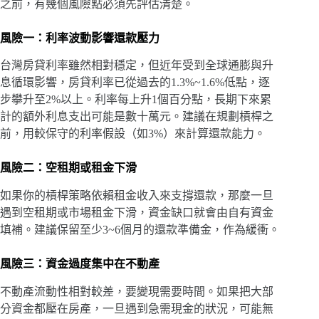
之前，有幾個風險點必須先評估清楚。
風險一：利率波動影響還款壓力
台灣房貸利率雖然相對穩定，但近年受到全球通膨與升
息循環影響，房貸利率已從過去的1.3%~1.6%低點，逐
步攀升至2%以上。利率每上升1個百分點，長期下來累
計的額外利息支出可能是數十萬元。建議在規劃槓桿之
前，用較保守的利率假設（如3%）來計算還款能力。
風險二：空租期或租金下滑
如果你的槓桿策略依賴租金收入來支撐還款，那麼一旦
遇到空租期或市場租金下滑，資金缺口就會由自有資金
填補。建議保留至少3~6個月的還款準備金，作為緩衝。
風險三：資金過度集中在不動產
不動產流動性相對較差，要變現需要時間。如果把大部
分資金都壓在房產，一旦遇到急需現金的狀況，可能無