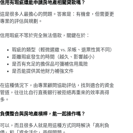
信用有瑕疵還能申請房地產相關貸款嗎？
這是很多人最擔心的問題。答案是：有機會，但需要更
專業的評估與規劃。
信用瑕疵不等於完全無法借款，關鍵在於：
瑕疵的類型（輕微遲繳 vs. 呆帳、退票性質不同）
距離瑕疵發生的時間（越久、影響越小）
是否有充足的擔保品可彌補信用風險
是否能提供其他財力補強文件
在這種情況下，由專業顧問協助評估，找到適合的資金
管道，往往比自行直衝銀行被拒絕再重來的效率高得
多。
負債整合與房地產槓桿，能一起操作嗎？
可以，而且很多人就是用這種方式同時解決「高利負
債」和「資金活化」兩個問題。