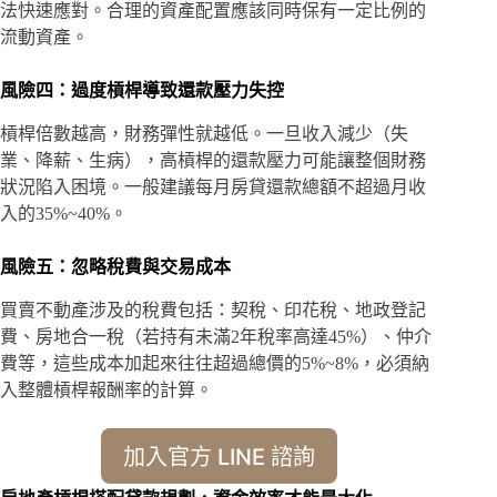
法快速應對。合理的資產配置應該同時保有一定比例的
流動資產。
風險四：過度槓桿導致還款壓力失控
槓桿倍數越高，財務彈性就越低。一旦收入減少（失
業、降薪、生病），高槓桿的還款壓力可能讓整個財務
狀況陷入困境。一般建議每月房貸還款總額不超過月收
入的35%~40%。
風險五：忽略稅費與交易成本
買賣不動產涉及的稅費包括：契稅、印花稅、地政登記
費、房地合一稅（若持有未滿2年稅率高達45%）、仲介
費等，這些成本加起來往往超過總價的5%~8%，必須納
入整體槓桿報酬率的計算。
加入官方 LINE 諮詢