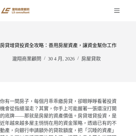
跳
至
主
要
內
容
房貸增貸投資全攻略：善用房屋資產，讓資金幫你工作
瀧翔商業顧問
30 4 月, 2026
房屋貸款
你有一間房子，每個月乖乖繳房貸，卻眼睜睜看著投資
機會從指縫溜走？其實，你手上可能握著一張還沒打開
的底牌——那就是房屋的資產價值。房貸增貸投資，是
近年越來越多屋主悄悄在用的資金策略，透過已有的不
動產，向銀行申請額外的貸款額度，把「沉睡的資產」