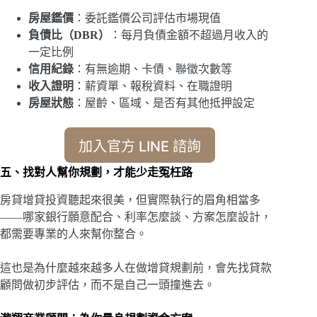
房屋鑑價
：委託鑑價公司評估市場現值
負債比（DBR）
：每月負債金額不超過月收入的
一定比例
信用紀錄
：有無逾期、卡債、聯徵次數等
收入證明
：薪資單、報稅資料、在職證明
房屋狀態
：屋齡、區域、是否有其他抵押設定
加入官方 LINE 諮詢
五、找對人幫你規劃，才能少走冤枉路
房貸增貸投資聽起來很美，但實際執行的眉角相當多
——哪家銀行願意配合、利率怎麼談、方案怎麼設計，
都需要專業的人來幫你整合。
這也是為什麼越來越多人在做增貸規劃前，會先找貸款
顧問做初步評估，而不是自己一頭撞進去。