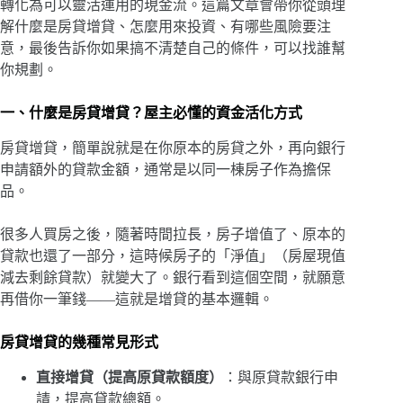
轉化為可以靈活運用的現金流。這篇文章會帶你從頭理
解什麼是房貸增貸、怎麼用來投資、有哪些風險要注
意，最後告訴你如果搞不清楚自己的條件，可以找誰幫
你規劃。
一、什麼是房貸增貸？屋主必懂的資金活化方式
房貸增貸，簡單說就是在你原本的房貸之外，再向銀行
申請額外的貸款金額，通常是以同一棟房子作為擔保
品。
很多人買房之後，隨著時間拉長，房子增值了、原本的
貸款也還了一部分，這時候房子的「淨值」（房屋現值
減去剩餘貸款）就變大了。銀行看到這個空間，就願意
再借你一筆錢——這就是增貸的基本邏輯。
房貸增貸的幾種常見形式
直接增貸（提高原貸款額度）
：與原貸款銀行申
請，提高貸款總額。