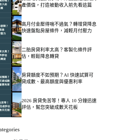
產價值，打造被動收入前先看這篇
高月付金壓得喘不過氣？轉增貸降息
快速盤點房屋條件，減輕月付壓力
二胎房貸利率太高？客製化條件評
估，輕鬆降息轉貸
房貸額度不如預期？AI 快速試算可
貸成數、最高額度與優惠利率
2026 房貸免苦等！專人 10 分鐘迅速
評估，幫您突破成數天花板
ategories