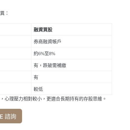
異：
融資買股
券商融資帳戶
約6%至8%
有，跌破需補繳
有
較低
，心理壓力相對較小，更適合長期持有的存股思維。
E 諮詢