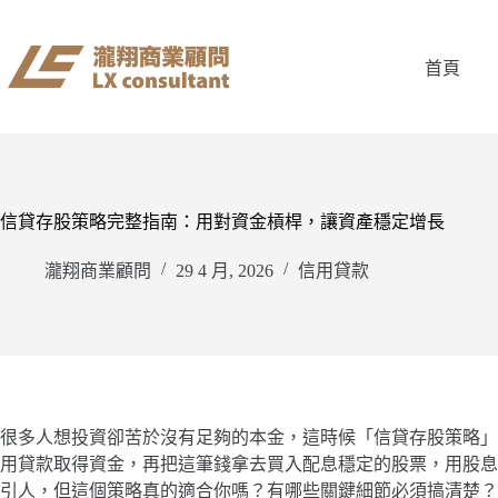
跳
至
主
首頁
要
內
容
信貸存股策略完整指南：用對資金槓桿，讓資產穩定增長
瀧翔商業顧問
29 4 月, 2026
信用貸款
很多人想投資卻苦於沒有足夠的本金，這時候「信貸存股策略」
用貸款取得資金，再把這筆錢拿去買入配息穩定的股票，用股息
引人，但這個策略真的適合你嗎？有哪些關鍵細節必須搞清楚？