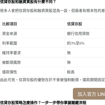
信貸存股和融資買股有什麼不同？
很多人會把信貸存股和融資買股混為一談，但兩者有根本性的差
比較項目
信貸存股
資金來源
銀行信用貸款
利率範圍
約3%至6%
維持率要求
無
被斷頭風險
無
還款彈性
較高
由此可見，信貸存股的優勢在於不會被強制斷頭，還款期間固定
加入官方 LIN
信貸存股策略怎麼操作？一步一步帶你掌握關鍵流程