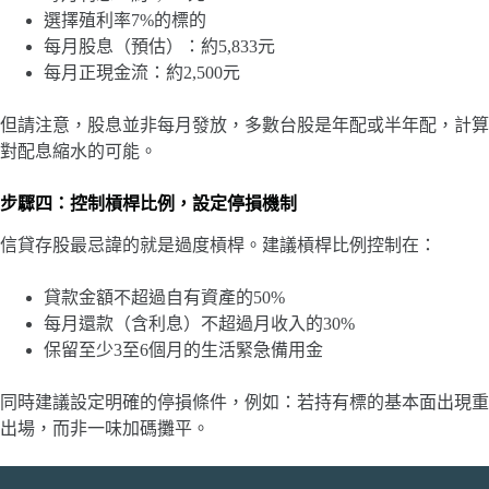
選擇殖利率7%的標的
每月股息（預估）：約5,833元
每月正現金流：約2,500元
但請注意，股息並非每月發放，多數台股是年配或半年配，計算
對配息縮水的可能。
步驟四：控制槓桿比例，設定停損機制
信貸存股最忌諱的就是過度槓桿。建議槓桿比例控制在：
貸款金額不超過自有資產的50%
每月還款（含利息）不超過月收入的30%
保留至少3至6個月的生活緊急備用金
同時建議設定明確的停損條件，例如：若持有標的基本面出現重
出場，而非一味加碼攤平。