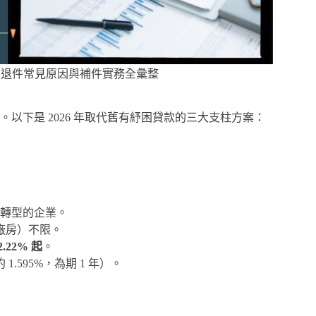
：退件常見原因與補件實務全彙整
以下是 2026 年取代舊有紓困貸款的三大支柱方案：
式轉型的企業。
廠房）不限。
2.22% 起
。
595%，為期 1 年）。