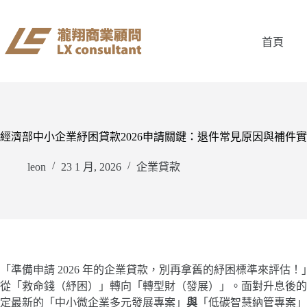
跳
至
主
首頁
要
內
容
經濟部中小企業紓困貸款2026申請關鍵：退件常見原因與補件
leon
23 1 月, 2026
企業貸款
「準備申請 2026 年的企業貸款，別再拿舊的紓困標準來評估！」
從「救命錢（紓困）」轉向「轉型財（發展）」。面對升息後的
定最新的「中小微企業多元發展專案」
與
「低碳智慧納管專案」