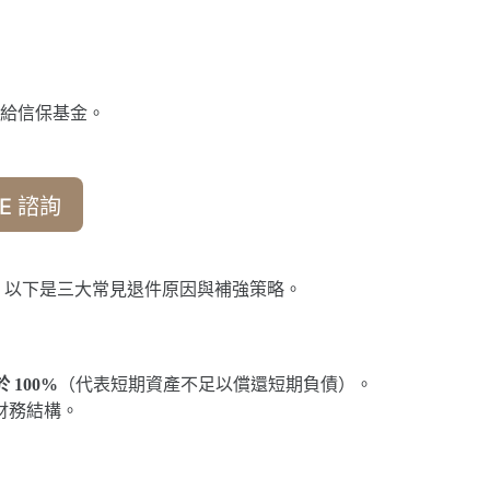
給信保基金。
E 諮詢
」。以下是三大常見退件原因與補強策略。
於 100%
（代表短期資產不足以償還短期負債）。
財務結構。