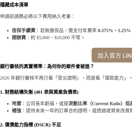
隱藏成本清單
申請前請務必將以下費用納入考量：
信保手續費
：若無擔保品，需支付年費率
0.375% ~ 1.25%
開辦費
：約 $5,000 ~ $10,000 不等。
加入官方 LIN
銀行審核的真實標準：為何你的案件會被退？
2026 年銀行審核不再只看「受災證明」，而是看「還款能力
1. 財務結構失衡 (401 表與資產負債表)
地雷
：公司長年虧損，或是
流動比率（Current Ratio）低
補強
：提供未來一年的訂單合約證明，或透過增資來改善
2. 償債能力指標 (DSCR) 不足