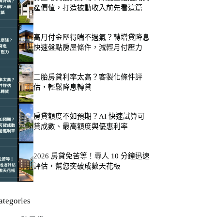
產價值，打造被動收入前先看這篇
高月付金壓得喘不過氣？轉增貸降息
快速盤點房屋條件，減輕月付壓力
二胎房貸利率太高？客製化條件評
估，輕鬆降息轉貸
房貸額度不如預期？AI 快速試算可
貸成數、最高額度與優惠利率
2026 房貸免苦等！專人 10 分鐘迅速
評估，幫您突破成數天花板
ategories