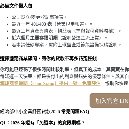
必備文件懶人包
公司設立/變更登記事項表。
最近一年
401/403 表
（營業稅申報書）。
最近三年資產負債表、損益表（需與報稅資料勾稽）。
近六個月主要存摺明細
（證明營運金流正常）。
若申請低碳專案，需附上碳盤查或節能設備採購證明。
選擇瀧翔商業顧問，讓你的貸款不再多花冤枉錢
你可能已經花了很多時間比較利率，但真正的成本，其實藏在你
每延遲一天決策，都是多付出的利息與錯失的優惠條件。與其自
瀧翔商業顧問（LoanXiang）提供一對一免費評估
，協助你快速
加入官方 LIN
經濟部中小企業紓困貸款2026
常見問題FAQ
Q1：2026 年還有「免還本」的寬限期嗎？