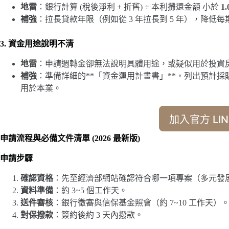
地雷
：銀行計算 (稅後淨利 + 折舊) ÷ 本利攤還金額 小於
1.
補強
：拉長貸款年限（例如從 3 年拉長到 5 年），降低每期
3. 資金用途說明不清
地雷
：申請週轉金卻無法說明具體用途，或疑似用於投資房
補強
：準備詳細的**「資金運用計畫書」**，列出預計
用於本業。
加入官方 LIN
申請流程與必備文件清單 (2026 最新版)
申請步驟
確認資格
：先至經濟部網站確認符合哪一項專案（多元發展 
資料準備
：約 3~5 個工作天。
送件審核
：銀行徵審與信保基金照會（約 7~10 工作天）
對保撥款
：簽約後約 3 天內撥款。