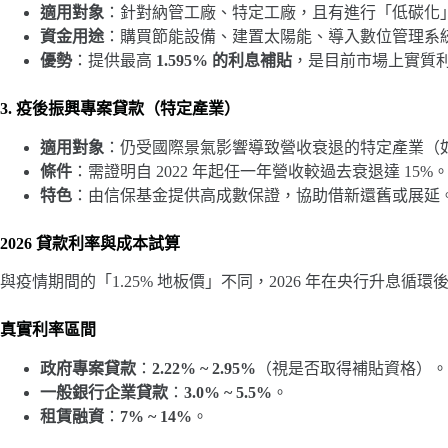
適用對象
：針對納管工廠、特定工廠，且有進行「低碳化
資金用途
：購買節能設備、建置太陽能、導入數位管理系
優勢
：提供最高
1.595% 的利息補貼
，是目前市場上實質
3. 疫後振興專案貸款（特定產業）
適用對象
：仍受國際景氣影響導致營收衰退的特定產業（
條件
：需證明自 2022 年起任一年營收較過去衰退達 15%
特色
：由信保基金提供高成數保證，協助借新還舊或展延
2026 貸款利率與成本試算
與疫情期間的「1.25% 地板價」不同，2026 年在央行升息
真實利率區間
政府專案貸款
：
2.22% ~ 2.95%
（視是否取得補貼資格）。
一般銀行企業貸款
：
3.0% ~ 5.5%
。
租賃融資
：
7% ~ 14%
。