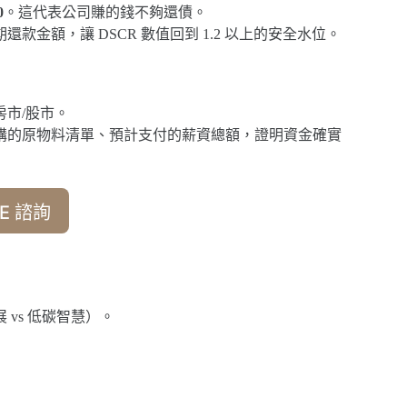
0
。這代表公司賺的錢不夠還債。
還款金額，讓 DSCR 數值回到 1.2 以上的安全水位。
市/股市。
採購的原物料清單、預計支付的薪資總額，證明資金確實
E 諮詢
vs 低碳智慧）。
。