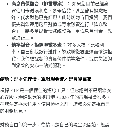
高息負債整合（排雷專案）：
如果您目前已經身
背信用卡循環利息、多筆信貸，甚至曾有遲繳紀
錄，代表財務已亮紅燈！此時切勿盲目投資。我們
優先幫您運用房屋殘值或專案融資進行「降息整
合」，將多筆昂貴債務統整為一筆低息月付金，先
幫您止血。
精準媒合，拒絕聯徵多查：
許多人為了比較利
率，自己亂找銀行送件，導致聯徵被查爛而慘遭拒
貸。我們根據您的真實條件精準送件，提供從諮詢
到撥款的安心一站式服務。
結語：理財先理債，算對現金流才是最後贏家
槓桿 ETF 是一個極佳的短線工具，但它絕對不是讓您安
心存股、穩健退休的避風港。2026 年的市場機會很多，
在您決定擴大信用、使用槓桿之前，請務必先審視自己
的財務底氣。
財務自由的第一步，從搞清楚自己的現金流開始。無論