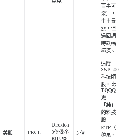
達克
百事可
樂），
牛市暴
漲，但
遇回調
時跌幅
極深。
追蹤
S&P 500
科技類
股。
比
TQQQ
更
「純」
的科技
股
Direxion
ETF
（
3倍做多
TECL
美股
3 倍
蘋果、
科技股