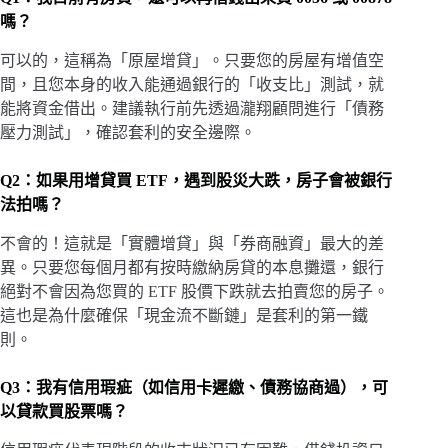
嗎？
可以的，這稱為「原屋增貸」。只要您的房屋有增值空
間，且您本身的收入能通過銀行的「收支比」測試，就
能將資金借出。建議執行前先透過瀧翔顧問進行「債務
壓力測試」，確認套利的安全邊際。
Q2：如果用增貸買 ETF，遇到股災大跌，房子會被銀行
法拍嗎？
不會的！這就是「實體增貸」與「券商融資」最大的差
異。只要您每個月都有按時繳納房貸的本息攤還，銀行
絕對不會因為您買的 ETF 股價下跌就去拍賣您的房子。
這也是為什麼確保「現金流不斷鏈」是套利的第一鐵
則。
Q3：我有信用瑕疵（如信用卡遲繳、債務協商過），可
以貸款買股票嗎？