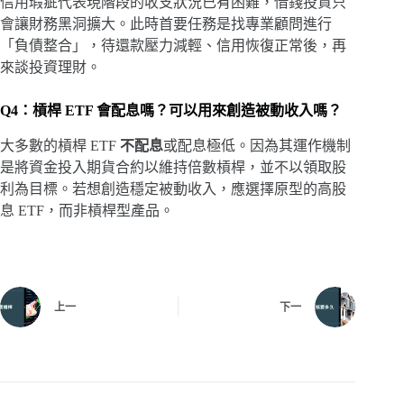
信用瑕疵代表現階段的收支狀況已有困難，借錢投資只
會讓財務黑洞擴大。此時首要任務是找專業顧問進行
「負債整合」，待還款壓力減輕、信用恢復正常後，再
來談投資理財。
Q4：槓桿 ETF 會配息嗎？可以用來創造被動收入嗎？
大多數的槓桿 ETF
不配息
或配息極低。因為其運作機制
是將資金投入期貨合約以維持倍數槓桿，並不以領取股
利為目標。若想創造穩定被動收入，應選擇原型的高股
息 ETF，而非槓桿型產品。
上一
下一