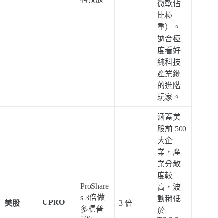
微軟佔
比極
重）。
適合極
度看好
純科技
產業鏈
的進階
玩家。
涵蓋美
股前 500
大企
業，產
業分散
度較
ProShare
高，波
s 3倍做
動稍低
UPRO
美股
3 倍
多標普
於