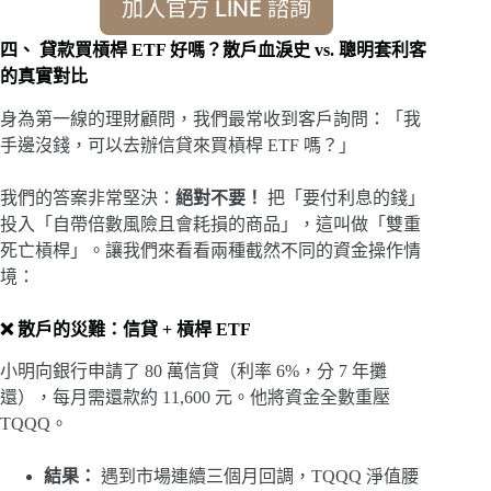
加入官方 LINE 諮詢
四、 貸款買槓桿 ETF 好嗎？散戶血淚史 vs. 聰明套利客
的真實對比
身為第一線的理財顧問，我們最常收到客戶詢問：「我
手邊沒錢，可以去辦信貸來買槓桿 ETF 嗎？」
我們的答案非常堅決：
絕對不要！
把「要付利息的錢」
投入「自帶倍數風險且會耗損的商品」，這叫做「雙重
死亡槓桿」。讓我們來看看兩種截然不同的資金操作情
境：
❌ 散戶的災難：信貸 + 槓桿 ETF
小明向銀行申請了 80 萬信貸（利率 6%，分 7 年攤
還），每月需還款約 11,600 元。他將資金全數重壓
TQQQ。
結果：
遇到市場連續三個月回調，TQQQ 淨值腰