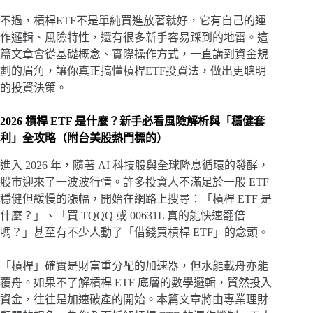
不過，槓桿ETF不是單純買進放著就好，它有自己的運
作邏輯、風險特性，還有很多新手容易踩到的地雷。這
篇文章會從基礎概念、實際操作方式，一直講到資金規
劃的眉角，讓你真正搞懂槓桿ETF投資法，做出更聰明
的投資決策。
2026 槓桿 ETF 是什麼？新手必看風險解析與「穩健套
利」全攻略（附台美股熱門標的）
進入 2026 年，隨著 AI 科技股與全球降息循環的發酵，
股市迎來了一波波行情。許多投資人不滿足於一般 ETF
穩健但緩慢的漲幅，開始在網路上搜尋：「槓桿 ETF 是
什麼？」、「買 TQQQ 或 00631L 真的能快速翻倍
嗎？」甚至有不少人動了「借錢買槓桿 ETF」的念頭。
「槓桿」確實是財富重分配的加速器，但水能載舟亦能
覆舟。如果不了解槓桿 ETF 底層的數學邏輯，貿然投入
資金，往往是加速破產的開始。本篇文章將由專業理財