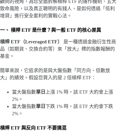
顧問的視角，為您全面拆解槓桿 ETF 的運作機制、五大
致命風險，以及真正聰明的有錢人，是如何透過「低利
增貸」進行安全套利的實戰心法。
一、 槓桿 ETF 是什麼？與一般 ETF 的核心差異
槓桿 ETF（Leveraged ETF）
是一種透過金融衍生性商
品（如期貨、交換合約等）來「放大」標的指數報酬的
基金。
簡單來說，它追求的是與大盤指數「同方向、倍數放
大」的績效。假設您買入的是 2 倍槓桿 ETF：
當大盤指數
單日
上漲 1% 時，該 ETF 大約會上漲
2%。
當大盤指數
單日
下跌 1% 時，該 ETF 大約會下跌
2%。
槓桿 ETF 與反向 ETF 不要搞混