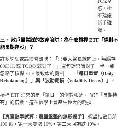
跌成常
態，極
不建議
新手碰
觸。
三、 散戶最常踩的致命陷阱：為什麼槓桿 ETF「絕對不
能長期存股」？
許多網紅或論壇會鼓吹：「只要大盤長線向上，無腦存
00631L 或 TQQQ 就對了！」這句話只講對了一半，卻
忽略了槓桿 ETF 最致命的機制——
「每日重置（Daily
Rebalancing）」與「波動耗損（Volatility Decay）」
。
槓桿 ETF 追求的是「單日」的倍數報酬，而非「長期持
有」的倍數。這在數學上會產生極大的耗損：
【真實數學試算：震盪盤整的無形殺手】
假設指數目前
100 點，第一天暴漲 10%，第二天回調跌 10%。