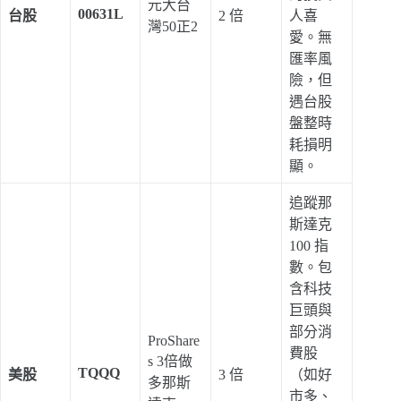
元大台
00631L
台股
2 倍
人喜
灣50正2
愛。無
匯率風
險，但
遇台股
盤整時
耗損明
顯。
追蹤那
斯達克
100 指
數。包
含科技
巨頭與
部分消
ProShare
費股
s 3倍做
TQQQ
美股
3 倍
（如好
多那斯
市多、