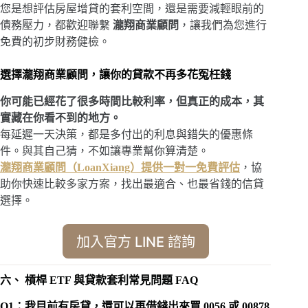
您是想評估房屋增貸的套利空間，還是需要減輕眼前的
債務壓力，都歡迎聯繫
瀧翔商業顧問
，讓我們為您進行
免費的初步財務健檢。
選擇瀧翔商業顧問，讓你的貸款不再多花冤枉錢
你可能已經花了很多時間比較利率，但真正的成本，其
實藏在你看不到的地方。
每延遲一天決策，都是多付出的利息與錯失的優惠條
件。與其自己猜，不如讓專業幫你算清楚。
瀧翔商業顧問（LoanXiang）提供一對一免費評估
，協
助你快速比較多家方案，找出最適合、也最省錢的信貸
選擇。
加入官方 LINE 諮詢
六、 槓桿 ETF 與貸款套利常見問題 FAQ
Q1：我目前有房貸，還可以再借錢出來買 0056 或 00878