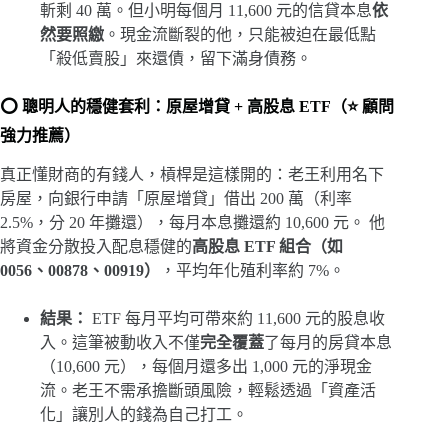
斬剩 40 萬。但小明每個月 11,600 元的信貸本息
依
然要照繳
。現金流斷裂的他，只能被迫在最低點
「殺低賣股」來還債，留下滿身債務。
⭕ 聰明人的穩健套利：原屋增貸 + 高股息 ETF（⭐ 顧問
強力推薦）
真正懂財商的有錢人，槓桿是這樣開的：老王利用名下
房屋，向銀行申請「原屋增貸」借出 200 萬（利率
2.5%，分 20 年攤還），每月本息攤還約 10,600 元。 他
將資金分散投入配息穩健的
高股息 ETF 組合（如
0056、00878、00919）
，平均年化殖利率約 7%。
結果：
ETF 每月平均可帶來約 11,600 元的股息收
入。這筆被動收入不僅
完全覆蓋
了每月的房貸本息
（10,600 元），每個月還多出 1,000 元的淨現金
流。老王不需承擔斷頭風險，輕鬆透過「資產活
化」讓別人的錢為自己打工。