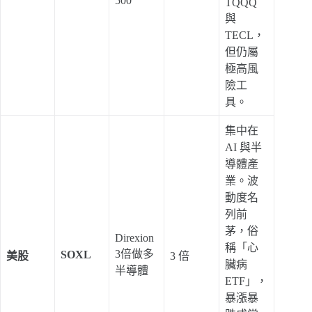
500
TQQQ
與
TECL，
但仍屬
極高風
險工
具。
集中在
AI 與半
導體產
業。波
動度名
列前
茅，俗
Direxion
稱「心
3倍做多
SOXL
美股
3 倍
臟病
半導體
ETF」，
暴漲暴