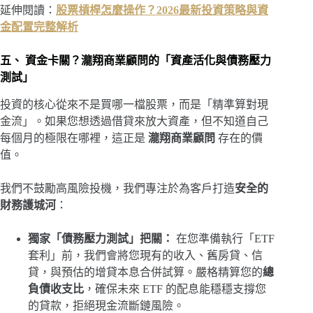
延伸閱讀：
股票槓桿怎麼操作？2026最新投資策略與資
金配置完整解析
五、 資金卡關？瀧翔商業顧問的「資產活化與債務壓力
測試」
投資的核心從來不是買哪一檔股票，而是「精準算對現
金流」。如果您想透過借貸來放大資產，但不知道自己
每個月的極限在哪裡，這正是
瀧翔商業顧問
存在的價
值。
我們不鼓勵高風險投機，我們專注於為客戶打造
安全的
財務護城河
：
獨家「債務壓力測試」把關：
在您準備執行「ETF
套利」前，我們會將您現有的收入、舊房貸、信
貸，與預估的增貸本息合併試算。嚴格精算您的
總
負債收支比
，確保未來 ETF 的配息能穩穩支撐您
的貸款，拒絕現金流斷鏈風險。