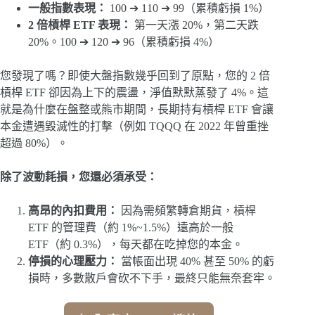
一般指數表現：
100 ➔ 110 ➔ 99（累積虧損 1%）
2 倍槓桿 ETF 表現：
第一天漲 20%，第二天跌
20%。100 ➔ 120 ➔ 96（累積虧損 4%）
您發現了嗎？即使大盤指數幾乎回到了原點，您的 2 倍
槓桿 ETF 卻因為上下的震盪，淨值默默蒸發了 4%。這
就是為什麼在盤整或熊市期間，長期持有槓桿 ETF 會讓
本金遭遇毀滅性的打擊（例如 TQQQ 在 2022 年曾重挫
超過 80%）。
除了波動耗損，您還必須承受：
高昂的內扣費用：
因為需頻繁轉倉期貨，槓桿
ETF 的管理費（約 1%~1.5%）遠高於一般
ETF（約 0.3%），每天都在吃掉您的本金。
停損的心理壓力：
當帳面出現 40% 甚至 50% 的虧
損時，多數散戶會砍不下手，最終只能無奈套牢。