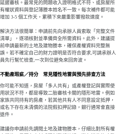
延遲審核。最常見的問題收入證明格式不符、或房屋所
有權狀資料與登記簿謄本姓名不一致。每次補件都可能
增加 3-5 個工作天，累積下來嚴重影響撥款速度。
解決方法很簡單：申請前先向承辦人員索取「完整文件
清單」，逐項核對並準備齊全所需資料。此外，建議提
前申請最新的土地及建物謄本，確保產權資料完整無
誤。若不確定自己的財力證明是否符合要求,可請承辦人
員先行幫忙檢查,一次到位避免來回奔波。
不動產瑕疵／持分 常見隱性地雷與預先排查方法
你可能不知道，房屋「多人共有」或產權登記與實際使
用狀況不符，都是導致二胎審核卡關的隱形地雷。例如
家族共同持有的房產，若其他共有人不同意設定抵押，
或名下存在未清償的法院假扣押記錄，銀行通常會直接
退件。
建議你申請前先調閱土地及建物謄本，仔細比對所有權