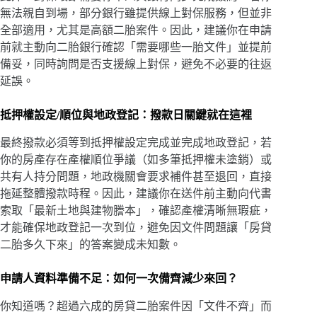
無法親自到場，部分銀行雖提供線上對保服務，但並非
全部適用，尤其是高額二胎案件。因此，建議你在申請
前就主動向二胎銀行確認「需要哪些一胎文件」並提前
備妥，同時詢問是否支援線上對保，避免不必要的往返
延誤。
抵押權設定/順位與地政登記：撥款日關鍵就在這裡
最終撥款必須等到抵押權設定完成並完成地政登記，若
你的房產存在產權順位爭議（如多筆抵押權未塗銷）或
共有人持分問題，地政機關會要求補件甚至退回，直接
拖延整體撥款時程。因此，建議你在送件前主動向代書
索取「最新土地與建物謄本」，確認產權清晰無瑕疵，
才能確保地政登記一次到位，避免因文件問題讓「房貸
二胎多久下來」的答案變成未知數。
申請人資料準備不足：如何一次備齊減少來回？
你知道嗎？超過六成的房貸二胎案件因「文件不齊」而