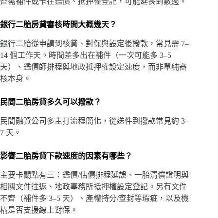
齊需補件或卡在鑑價、抵押權登記，可能延長到數週。
銀行二胎房貸審核時間大概幾天？
銀行二胎從申請到核貸、對保與設定後撥款，常見需 7–
14 個工作天。時間差多出在補件（一次可能多 3–5
天）、鑑價師排程與地政抵押權設定速度，而非單純審
核本身。
民間二胎房貸多久可以撥款？
民間融資公司多主打流程簡化，從送件到撥款常見約 3–
7 天。
影響二胎房貸下款速度的因素有哪些？
主要卡關點有三：鑑價/估價排程延誤、一胎清償證明與
相關文件往返、地政事務所抵押權設定登記。另有文件
不齊（補件多 3–5 天）、產權持分/查封等瑕疵，以及機
構是否支援線上對保。