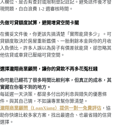
人欄位、是否有查封或限制登記註記。避免送件後才發
現問題，白白浪費 1-2 週審核時間。
先做可貸額度試算，避開增貸空間卡關
在備妥文件後，你更該先搞清楚「實際能貸多少」。可
貸額度取決於房屋重新鑑價、一胎剩餘本金與你的月收
入負債比，許多人誤以為房子有價差就能貸，卻忽略其
他信貸或車貸已壓縮可貸空間。
選擇瀧翔商業顧問，讓你的貸款不再多花冤枉錢
你可能已經花了很多時間比較利率，但真正的成本，其
實藏在你看不到的地方。
每延遲一天決策，都是多付出的利息與錯失的優惠條
件。與其自己猜，不如讓專業幫你算清楚。
瀧翔商業顧問（LoanXiang）提供一對一免費評估
，協
助你快速比較多家方案，找出最適合、也最省錢的信貸
選擇。