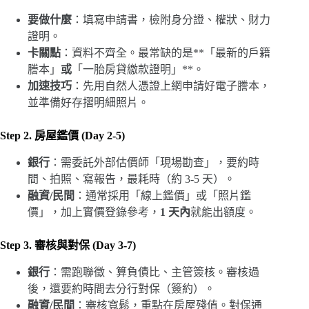
要做什麼
：填寫申請書，檢附身分證、權狀、財力
證明。
卡關點
：資料不齊全。最常缺的是**「最新的戶籍
謄本」
或
「一胎房貸繳款證明」**。
加速技巧
：先用自然人憑證上網申請好電子謄本，
並準備好存摺明細照片。
Step 2. 房屋鑑價 (Day 2-5)
銀行
：需委託外部估價師「現場勘查」，要約時
間、拍照、寫報告，最耗時（約 3-5 天）。
融資/民間
：通常採用「線上鑑價」或「照片鑑
價」，加上實價登錄參考，
1 天內
就能出額度。
Step 3. 審核與對保 (Day 3-7)
銀行
：需跑聯徵、算負債比、主管簽核。審核過
後，還要約時間去分行對保（簽約）。
融資/民間
：審核寬鬆，重點在房屋殘值。對保通