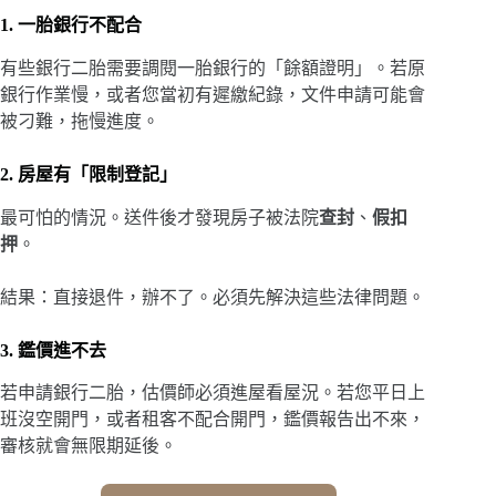
1. 一胎銀行不配合
有些銀行二胎需要調閱一胎銀行的「餘額證明」。若原
銀行作業慢，或者您當初有遲繳紀錄，文件申請可能會
被刁難，拖慢進度。
2. 房屋有「限制登記」
最可怕的情況。送件後才發現房子被法院
查封
、
假扣
押
。
結果：直接退件，辦不了。必須先解決這些法律問題。
3. 鑑價進不去
若申請銀行二胎，估價師必須進屋看屋況。若您平日上
班沒空開門，或者租客不配合開門，鑑價報告出不來，
審核就會無限期延後。