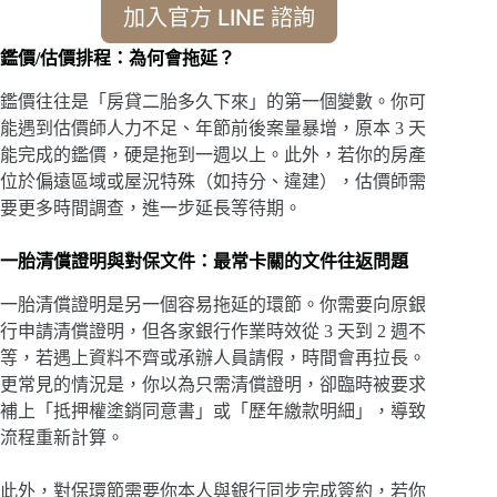
加入官方 LINE 諮詢
鑑價/估價排程：為何會拖延？
鑑價往往是「房貸二胎多久下來」的第一個變數。你可
能遇到估價師人力不足、年節前後案量暴增，原本 3 天
能完成的鑑價，硬是拖到一週以上。此外，若你的房產
位於偏遠區域或屋況特殊（如持分、違建），估價師需
要更多時間調查，進一步延長等待期。
一胎清償證明與對保文件：最常卡關的文件往返問題
一胎清償證明是另一個容易拖延的環節。你需要向原銀
行申請清償證明，但各家銀行作業時效從 3 天到 2 週不
等，若遇上資料不齊或承辦人員請假，時間會再拉長。
更常見的情況是，你以為只需清償證明，卻臨時被要求
補上「抵押權塗銷同意書」或「歷年繳款明細」，導致
流程重新計算。
此外，對保環節需要你本人與銀行同步完成簽約，若你