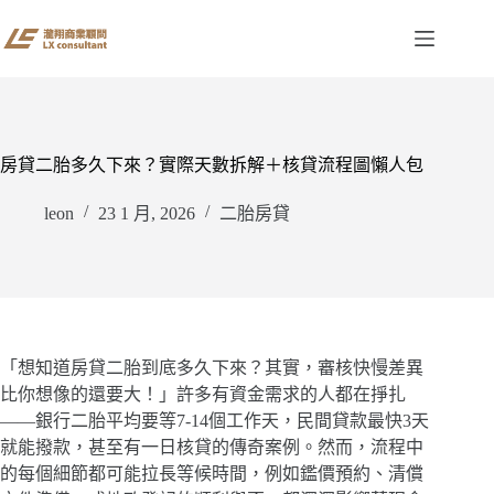
跳
至
主
要
內
容
房貸二胎多久下來？實際天數拆解＋核貸流程圖懶人包
leon
23 1 月, 2026
二胎房貸
「想知道房貸二胎到底多久下來？其實，審核快慢差異
比你想像的還要大！」許多有資金需求的人都在掙扎
——銀行二胎平均要等7-14個工作天，民間貸款最快3天
就能撥款，甚至有一日核貸的傳奇案例。然而，流程中
的每個細節都可能拉長等候時間，例如鑑價預約、清償