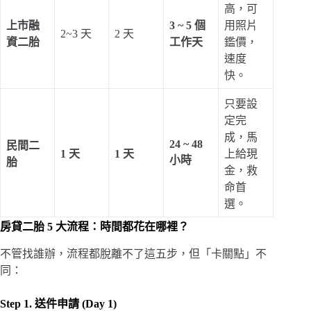
高，可
上市融
3 ~ 5 個
用照片
2~3 天
2 天
資二胎
工作天
鑑價，
速度
快。
只要設
定完
成，馬
24 ~ 48
民間二
1 天
1 天
上給現
小時
胎
金，救
命首
選。
房貸二胎 5 大流程：時間都花在哪裡？
不管找誰辦，流程都脫離不了這五步，但「卡關點」不
同：
Step 1. 送件申請 (Day 1)