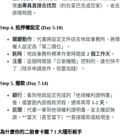
常
由專員直接去找您
（約在星巴克或您家），省去
排隊時間。
Step 4. 抵押權設定 (Day 5-10)
關鍵動作
：代書將設定文件送去地政事務所，將債
權人設定為「第二順位」。
耗時
：地政事務所標準作業時間是
2 個工作天
。
注意
：這個時間是「公家機關」控制的，誰也快不
了（除非申請急件，但要加錢）。
Step 5. 撥款 (Day 7-14)
銀行
：看到地政設定完成的「他項權利證明書」
後，還要跑內部撥款流程，通常再等
1-2 天
。
民間
：代書一拿到他項權利證明書，金主確認無
誤，**當天（甚至當下）**直接匯款或給現金。
為什麼你的二胎會卡關？3 大隱形殺手