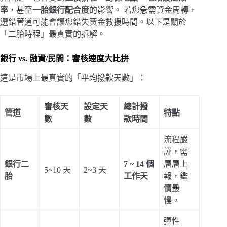
率
，甚至
一胎銀行配合度
的影響。 若您急需資金周轉，
選錯管道可能會讓您錯失黃金救援時間。以下是關於
「二胎時程」最真實的拆解。
銀行 vs. 融資/民間：審核速度大比拚
這是市場上最真實的「平均撥款天數」：
審核天
設定天
總計撥
管道
特點
數
數
款時間
流程嚴
謹，需
銀行二
7 ~ 14 個
層層上
5~10 天
2~3 天
胎
工作天
報，鑑
價最
慢。
彈性