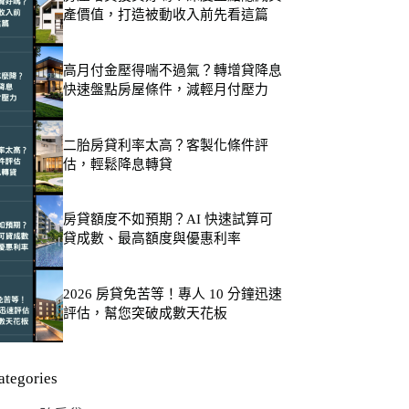
產價值，打造被動收入前先看這篇
高月付金壓得喘不過氣？轉增貸降息
快速盤點房屋條件，減輕月付壓力
二胎房貸利率太高？客製化條件評
估，輕鬆降息轉貸
房貸額度不如預期？AI 快速試算可
貸成數、最高額度與優惠利率
2026 房貸免苦等！專人 10 分鐘迅速
評估，幫您突破成數天花板
ategories