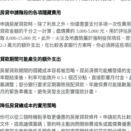
房貸申請階段的各項隱藏費用
申請房屋貸款時，除了利息之外，你還需要支付多項一次性費用。開辦費
貸款金額的千分之一計算；鑑價費約 3,000-5,000 元，用
取 8,000-15,000 元。此外，火災及地震險屬於強制投保項目，首
2-3 萬元的額外支出，在比較各家銀行方案時，你必須將這些
貸款期間可能產生的額外支出
房屋貸款期間的隱藏成本容易被忽略。提前清償可能觸發違約金，
率期結束後，利率可能跳升 0.5-1 個百分點，直接影響月付
舊調整；部分銀行要求定期壽險搭配貸款，年繳保費可能達數萬元
月的緊急準備金，避免突發支出影響還款計畫。
降低房貸總成本的實用策略
你可以從三個時機點爭取更優惠的房屋貸款條件。申請前先比較
文件，提高議價籌碼；簽約時主動詢問開辦費減免或鑑價費優惠