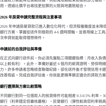
性還款方案能降低長期負擔，例如寬限期結束前提前部分還款，
用，透過比價平台尋找更划算的火險與地震險組合。
2026 年房貸申請完整流程與注意事項
2026 年申請房屋貸款已進入數位化時代，但流程複雜度並未降
銀行方案、掌握從送件到撥款的 4-6 週時間軸，並善用線上
次申貸就能取得理想條件。
申請前的自我評估與準備
在正式向銀行送件前，你必須先盤點三項關鍵指標：月收入負債比（建
以上較有利）。此外，準備好最近 6 個月的薪資證明、勞保明
力。許多申請者忽略檢查聯徵紀錄，卻在送件後才發現信用卡遲繳
改善瑕疵。完成自我評估後，你就能更精準鎖定適合的貸款方案
銀行選擇與方案比較策略
不同銀行對同一位借款人的核貸條件可能相差 0.3-0.5% 利率
銀行（利率穩定但審核嚴格）、民營銀行（彈性較高但利率稍高