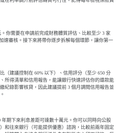
或在利率調升前評估轉貸可行性。記得每年檢視保險費
低。你需要在申請前完成財務體質評估、比較至少 3 家
工具加速審核。接下來將帶你逐步拆解每個環節，讓你第一
議控制在 60% 以下）、信用評分（至少 650 分
細、所得清單和信用報告，能讓銀行快速評估你的還款能
紀錄影響核貸，因此建議提前 3 個月調閱信用報告並
。
，30 年期下來利息差距可達數十萬元。你可以同時向公股
）和往來銀行（可能提供優惠）諮詢，比較前兩年固定