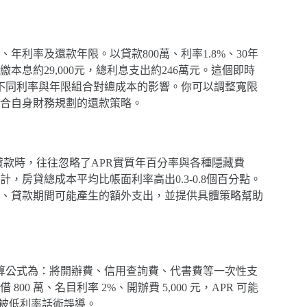
利率及還款年限。以貸款800萬、利率1.8%、30年
息約29,000元，總利息支出約246萬元。這個即時
不同利率與年限組合對總成本的影響。你可以調整寬限
合自身財務規劃的還款策略。
貸款時，往往忽略了APR實質年百分率與各種隱藏費
房貸總成本平均比帳面利率高出0.3-0.8個百分點。
用、貸款期間可能產生的額外支出，並提供具體策略幫助
計算公式為：將開辦費、信用查詢費、代書費等一次性支
 萬、名目利率 2%、開辦費 5,000 元，APR 可能
免被低利率話術誤導。