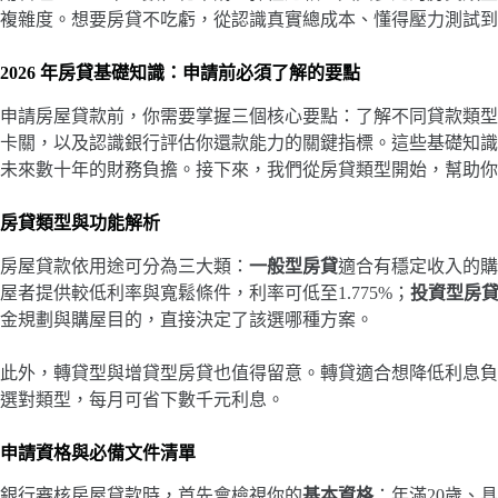
複雜度。想要房貸不吃虧，從認識真實總成本、懂得壓力測試到
2026 年房貸基礎知識：申請前必須了解的要點
申請房屋貸款前，你需要掌握三個核心要點：了解不同貸款類型
卡關，以及認識銀行評估你還款能力的關鍵指標。這些基礎知識
未來數十年的財務負擔。接下來，我們從房貸類型開始，幫助你
房貸類型與功能解析
房屋貸款依用途可分為三大類：
一般型房貸
適合有穩定收入的購屋
屋者提供較低利率與寬鬆條件，利率可低至1.775%；
投資型房
金規劃與購屋目的，直接決定了該選哪種方案。
此外，轉貸型與增貸型房貸也值得留意。轉貸適合想降低利息負
選對類型，每月可省下數千元利息。
申請資格與必備文件清單
銀行審核房屋貸款時，首先會檢視你的
基本資格
：年滿20歲、