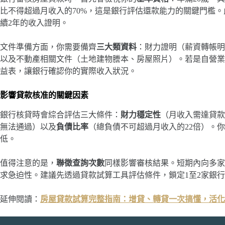
比不得超過月收入的70%，這是銀行評估還款能力的關鍵門檻
續2年的收入證明。
文件準備方面，你需要備齊
三大類資料
：財力證明（薪資轉帳明
以及不動產相關文件（土地建物謄本、房屋照片）。若是自營業
益表，讓銀行確認你的實際收入狀況。
影響貸款核准的關鍵因素
銀行核貸時會綜合評估三大條件：
財力穩定性
（月收入需達貸款
無法通過）以及
負債比率
（總負債不可超過月收入的22倍）。
低。
值得注意的是，
聯徵查詢次數
同樣影響審核結果。短期內向多家
求急迫性。建議先透過貸款試算工具評估條件，鎖定1至2家銀
延伸閱讀：
房屋貸款試算完整指南：增貸、轉貸一次搞懂，活化