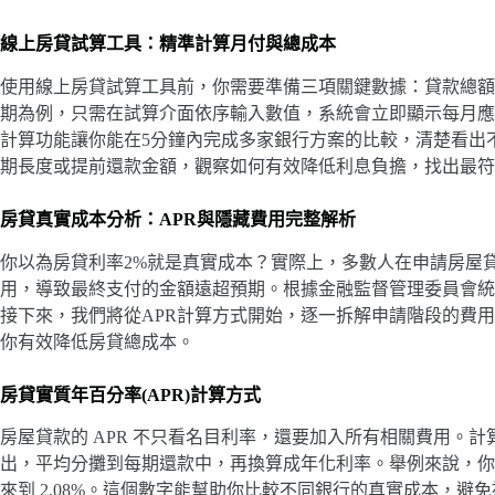
線上房貸試算工具：精準計算月付與總成本
使用線上房貸試算工具前，你需要準備三項關鍵數據：貸款總額、年
期為例，只需在試算介面依序輸入數值，系統會立即顯示每月應繳本
計算功能讓你能在5分鐘內完成多家銀行方案的比較，清楚看出
期長度或提前還款金額，觀察如何有效降低利息負擔，找出最符
房貸真實成本分析：APR與隱藏費用完整解析
你以為房貸利率2%就是真實成本？實際上，多數人在申請房屋
用，導致最終支付的金額遠超預期。根據金融監督管理委員會統計，
接下來，我們將從APR計算方式開始，逐一拆解申請階段的費
你有效降低房貸總成本。
房貸實質年百分率(APR)計算方式
房屋貸款的 APR 不只看名目利率，還要加入所有相關費用。
出，平均分攤到每期還款中，再換算成年化利率。舉例來說，你借 800
來到 2.08%。這個數字能幫助你比較不同銀行的真實成本，避