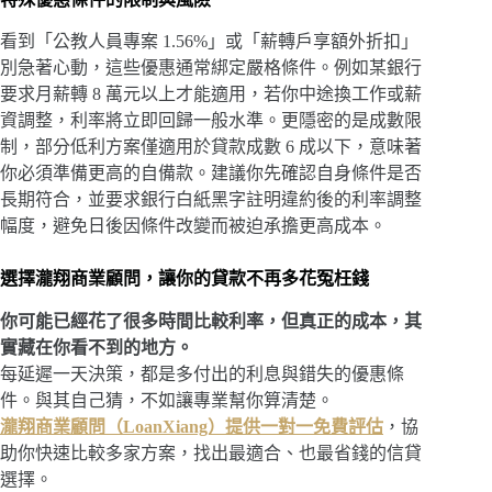
看到「公教人員專案 1.56%」或「薪轉戶享額外折扣」
別急著心動，這些優惠通常綁定嚴格條件。例如某銀行
要求月薪轉 8 萬元以上才能適用，若你中途換工作或薪
資調整，利率將立即回歸一般水準。更隱密的是成數限
制，部分低利方案僅適用於貸款成數 6 成以下，意味著
你必須準備更高的自備款。建議你先確認自身條件是否
長期符合，並要求銀行白紙黑字註明違約後的利率調整
幅度，避免日後因條件改變而被迫承擔更高成本。
選擇瀧翔商業顧問，讓你的貸款不再多花冤枉錢
你可能已經花了很多時間比較利率，但真正的成本，其
實藏在你看不到的地方。
每延遲一天決策，都是多付出的利息與錯失的優惠條
件。與其自己猜，不如讓專業幫你算清楚。
瀧翔商業顧問（LoanXiang）提供一對一免費評估
，協
助你快速比較多家方案，找出最適合、也最省錢的信貸
選擇。