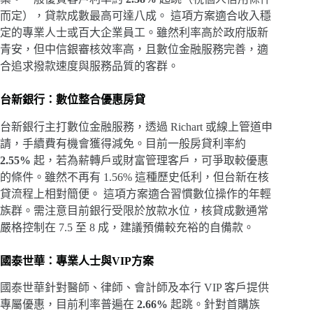
而定），貸款成數最高可達八成。 這項方案適合收入穩
定的專業人士或百大企業員工。雖然利率高於政府版新
青安，但中信銀審核效率高，且數位金融服務完善，適
合追求撥款速度與服務品質的客群。
台新銀行：數位整合優惠房貸
台新銀行主打數位金融服務，透過 Richart 或線上管道申
請，手續費有機會獲得減免。目前一般房貸利率約
2.55%
起，若為薪轉戶或財富管理客戶，可爭取較優惠
的條件。雖然不再有 1.56% 這種歷史低利，但台新在核
貸流程上相對簡便。 這項方案適合習慣數位操作的年輕
族群。需注意目前銀行受限於放款水位，核貸成數通常
嚴格控制在 7.5 至 8 成，建議預備較充裕的自備款。
國泰世華：專業人士與VIP方案
國泰世華針對醫師、律師、會計師及本行 VIP 客戶提供
專屬優惠，目前利率普遍在
2.66%
起跳。針對首購族