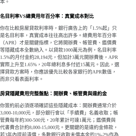
本。
名目利率VS總費用年百分率：真實成本對比
你在比較房屋貸款利率時，銀行廣告上的「1.5%起」只
是名目利率，真實成本往往高出許多。總費用年百分率
（APR）才是關鍵指標，它將開辦費、帳管費、鑑價費
等隱藏成本全數納入。以貸款1000萬元為例，名目利率
1.5%的月付金約28,194元，但加計3萬元開辦費後，APR
實際上升至1.65%，20年總利息多付近15萬元。因此，選
擇貸款方案時，你應該優先比較各家銀行的APR數值，
而非只看表面利率。
房貸隱藏費用完整盤點：開辦費、帳管費與違約金
你簽約前必須逐項確認這些隱藏成本：開辦費通常介於
3,000-10,000元，部分銀行會以「手續費」名義收取；帳
管費每年約300-500元，20年累計可達1萬元；鑑價費與
代書費合計約8,000-15,000元。更關鍵的是違約金條款，
若3年內提前清償，多數銀行收取未償本金的1%-2%作為