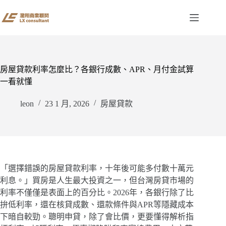
跳
至
主
要
內
容
房屋貸款利率怎麼比？各銀行成數、APR、月付金試算
一看就懂
leon
23 1 月, 2026
房屋貸款
「選擇錯誤的房屋貸款利率，十年後可能多付數十萬元
利息。」買房是人生最大投資之一，但台灣房貸市場的
利率不僅僅是表面上的百分比。2026年，各銀行除了比
拚低利率，還在核貸成數、還款條件與APR等隱藏成本
下暗自較勁。聰明申貸，除了會比價，更要懂得解析指