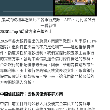
房屋貸款利率怎麼比？各銀行成數、APR、月付金試算
一看就懂
2026年Top 5房貸方案完整評比
2026年各大銀行推出的房貸方案競爭激烈，利率從1.31%
起跳，但你真正需要的不只是低利率——還包括核貸條
件、額度彈性和還款機制。我們實際比較五家主要銀行
的完整方案，發現中國信託適合信用條件普通的族群，
台新銀行的搭配優惠最全面，國泰世華則為首購族設計
專屬利率，玉山銀行在高額度核貸表現突出，永豐銀行
提供最靈活的還款選擇。接下來，讓我們從門檻最低的
方案開始深入分析。
中國信託銀行：公教與優質客群方案
中信目前主打針對公教人員及優質企業員工的房貸專
案。一般優質客戶利率約
2.38%
起跳（視個人信用條件