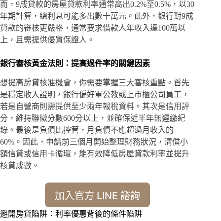
而，9成貸款的房屋貸款利率通常高出0.2%至0.5%，以30
年期計算，總利息可能多出數十萬元。此外，銀行對9成
貸款的審核更嚴格，通常要求借款人年收入達100萬以
上，且需提供優質保證人。
銀行審核黃金法則：提高過件率的關鍵因素
想提高房貸核准機會，你需要掌握三大審核重點。首先
是穩定收入證明，銀行偏好軍公教或上市櫃公司員工，
若是自營商則需提供至少兩年報稅資料。其次是信用評
分，維持聯徵分數600分以上，並確保近半年無遲繳紀
錄。最後是負債比控管，月負債不應超過月收入的
60%。因此，申請前三個月開始整理財務狀況，清償小
額信貸或信用卡循環，能有效降低房屋貸款利率並提升
核貸成數。
加入官方 LINE 諮詢
避開房貸陷阱：利率優惠背後的條件陷阱