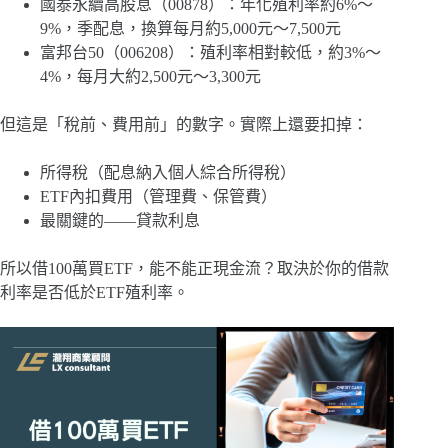
國泰永續高股息（00878）：年化殖利率約6%～
9%，季配息，換算每月約5,000元～7,500元
富邦台50（006208）：殖利率相對較低，約3%～
4%，每月大約2,500元～3,300元
但這是「稅前、費用前」的數字。實際上還要扣掉：
所得稅（配息納入個人綜合所得稅）
ETF內扣費用（管理費、保管費）
最關鍵的——貸款利息
所以借100萬買ETF，能不能正現金流？取決於你的借款
利率是否低於ETF殖利率。