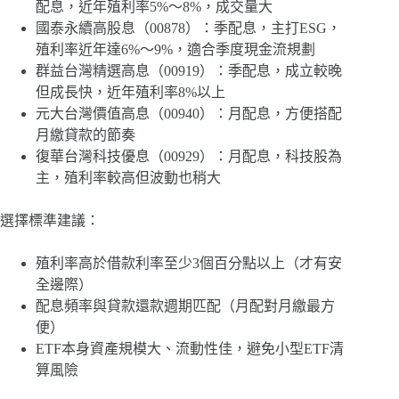
配息，近年殖利率5%～8%，成交量大
國泰永續高股息（00878）：季配息，主打ESG，
殖利率近年達6%～9%，適合季度現金流規劃
群益台灣精選高息（00919）：季配息，成立較晚
但成長快，近年殖利率8%以上
元大台灣價值高息（00940）：月配息，方便搭配
月繳貸款的節奏
復華台灣科技優息（00929）：月配息，科技股為
主，殖利率較高但波動也稍大
選擇標準建議：
殖利率高於借款利率至少3個百分點以上（才有安
全邊際）
配息頻率與貸款還款週期匹配（月配對月繳最方
便）
ETF本身資產規模大、流動性佳，避免小型ETF清
算風險