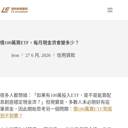
跳
至
主
要
內
容
借100萬買ETF，每月現金流會變多少？
leon
27 6 月, 2026
信用貸款
很多人都想過：「如果有100萬投入ETF，是不是能靠配
息創造穩定現金流？」但現實是，多數人未必剛好有這
筆資金，因此開始思考另一個問題：
借100萬買ETF到底
划不划算？