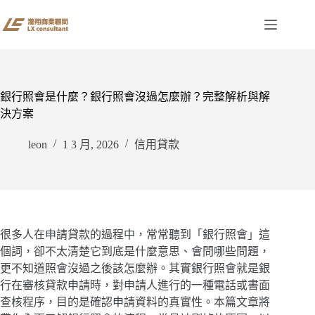
跳
至
主
要
內
容
銀行照會是什麼？銀行照會沒過怎麼辦？完整解析與解
決方案
leon
1 3 月, 2026
信用貸款
很多人在申請貸款的過程中，常常聽到「銀行照會」這
個詞，卻不太清楚它到底是什麼意思、會問哪些問題，
更不知道照會沒過之後該怎麼辦。其實銀行照會就是銀
行在審核貸款申請時，對申請人進行的一種電話或書面
查核程序，目的是確認申請資料的真實性。本篇文章將