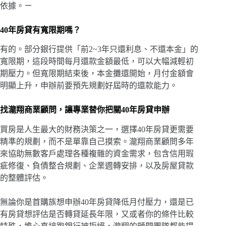
依據。ㄧ
40年房貸有寬限期嗎？
有的。部分銀行提供「前2~3年只還利息、不還本金」的
寬限期，這段時間每月還款金額最低，可以大幅減輕初
期壓力。但寬限期結束後，本金攤還開始，月付金額會
明顯上升，申辦前要預先規劃好屆時的還款能力。
找瀧翔商業顧問，讓專業替你把關40年房貸申辦
買房是人生最大的財務決策之一，選擇40年房貸更需要
精準的規劃，而不是單靠自己摸索。瀧翔商業顧問多年
來協助無數客戶處理各種複雜的資金需求，包含信用瑕
疵修復、負債整合規劃、企業週轉安排，以及房屋貸款
的整體評估。
無論你是首購族想申辦40年房貸降低月付壓力，還是已
有房貸想評估是否轉貸延長年限，又或者你的條件比較