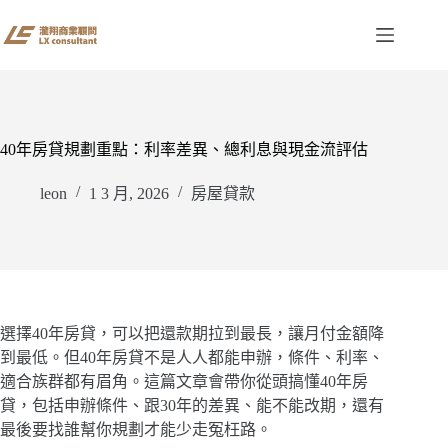
跳
至
主
要
內
容
40年房貸規劃重點：利率差異、總利息與現金流評估
leon
1 3 月, 2026
房屋貸款
選擇40年房貸，可以把還款期拉到最長，讓月付金額降
到最低。但40年房貸不是人人都能申辦，條件、利率、
適合族群都有眉角。這篇文章會帶你從頭搞懂40年房
貸，包括申辦條件、跟30年的差異、能不能改期，還有
最後要找誰幫你規劃才能少走冤枉路。