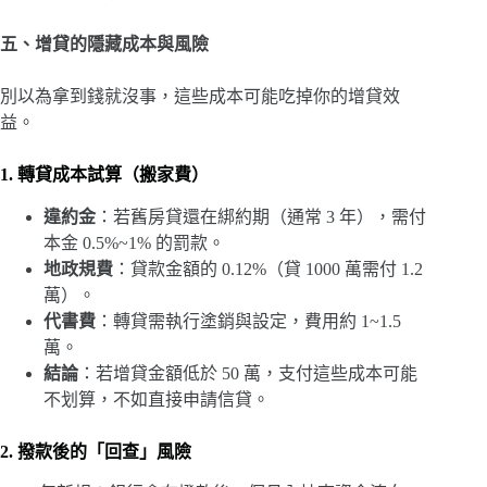
五、增貸的隱藏成本與風險
別以為拿到錢就沒事，這些成本可能吃掉你的增貸效
益。
1. 轉貸成本試算（搬家費）
違約金
：若舊房貸還在綁約期（通常 3 年），需付
本金 0.5%~1% 的罰款。
地政規費
：貸款金額的 0.12%（貸 1000 萬需付 1.2
萬）。
代書費
：轉貸需執行塗銷與設定，費用約 1~1.5
萬。
結論
：若增貸金額低於 50 萬，支付這些成本可能
不划算，不如直接申請信貸。
2. 撥款後的「回查」風險