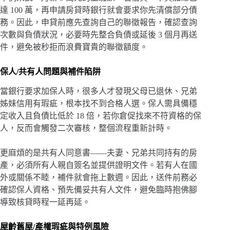
達 100 萬，再申請房貸時銀行就會要求你先清償部分債
務。因此，申貸前應先查詢自己的聯徵報告，確認查詢
次數與負債狀況，必要時先整合負債或延後 3 個月再送
件，避免被秒拒而浪費寶貴的聯徵額度。
保人/共有人問題與補件陷阱
當銀行要求加保人時，很多人才發現父母已退休、兄弟
姊妹信用有瑕疵，根本找不到合格人選。保人需具備穩
定收入且負債比低於 18 倍，若你倉促找來不符資格的保
人，反而會觸發二次審核，整個流程重新計時。
更麻煩的是共有人同意書——夫妻、兄弟共同持有的房
產，必須所有人親自簽名並提供證明文件。若有人在國
外或關係不睦，補件就會拖上數週。因此，送件前務必
確認保人資格、預先備妥共有人文件，避免臨時抱佛腳
導致核貸時程一延再延。
屋齡舊屋/產權瑕疵與特例風險