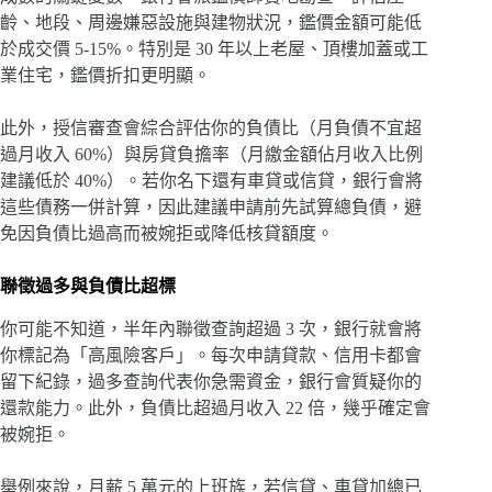
齡、地段、周邊嫌惡設施與建物狀況，鑑價金額可能低
於成交價 5-15%。特別是 30 年以上老屋、頂樓加蓋或工
業住宅，鑑價折扣更明顯。
此外，授信審查會綜合評估你的負債比（月負債不宜超
過月收入 60%）與房貸負擔率（月繳金額佔月收入比例
建議低於 40%）。若你名下還有車貸或信貸，銀行會將
這些債務一併計算，因此建議申請前先試算總負債，避
免因負債比過高而被婉拒或降低核貸額度。
聯徵過多與負債比超標
你可能不知道，半年內聯徵查詢超過 3 次，銀行就會將
你標記為「高風險客戶」。每次申請貸款、信用卡都會
留下紀錄，過多查詢代表你急需資金，銀行會質疑你的
還款能力。此外，負債比超過月收入 22 倍，幾乎確定會
被婉拒。
舉例來說，月薪 5 萬元的上班族，若信貸、車貸加總已