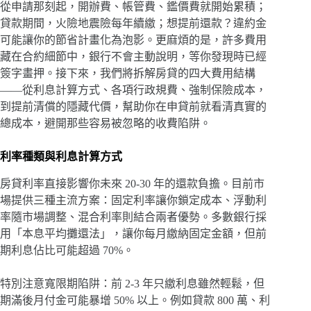
從申請那刻起，開辦費、帳管費、鑑價費就開始累積；
貸款期間，火險地震險每年續繳；想提前還款？違約金
可能讓你的節省計畫化為泡影。更麻煩的是，許多費用
藏在合約細節中，銀行不會主動說明，等你發現時已經
簽字畫押。接下來，我們將拆解房貸的四大費用結構
——從利息計算方式、各項行政規費、強制保險成本，
到提前清償的隱藏代價，幫助你在申貸前就看清真實的
總成本，避開那些容易被忽略的收費陷阱。
利率種類與利息計算方式
房貸利率直接影響你未來 20-30 年的還款負擔。目前市
場提供三種主流方案：固定利率讓你鎖定成本、浮動利
率隨市場調整、混合利率則結合兩者優勢。多數銀行採
用「本息平均攤還法」，讓你每月繳納固定金額，但前
期利息佔比可能超過 70%。
特別注意寬限期陷阱：前 2-3 年只繳利息雖然輕鬆，但
期滿後月付金可能暴增 50% 以上。例如貸款 800 萬、利