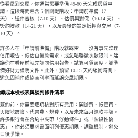
從看屋到交屋，你通常需要準備 45-60 天完成房貸申
請。這段時間包含 5 個關鍵階段：申請前準備（7
天）、送件審核（7-10 天）、估價與對保（10-14 天）、
簽約撥款（14-21 天），以及最後的設定抵押與交屋（7-
10 天）。
許多人在「申請前準備」階段就踩雷——沒有事先整理
信用報告、低估自備款需求，或忽略聯徵次數限制。建
議你在看屋前就先調閱信用報告、試算可貸額度，並準
備好財力證明文件。此外，預留 10-15 天的緩衝時間，
避免因補件或協商利率而延誤交屋期限。
總成本檢核表與談判條件清單
簽約前，你需要逐項核對所有費用：開辦費、帳管費、
火險地震險、代書費、規費，以及未來每月還款金額。
許多銀行會在合約中夾帶「浮動條件」或「階段性優
惠」，你必須要求書面明列優惠期限、調整機制，避免
日後爭議。