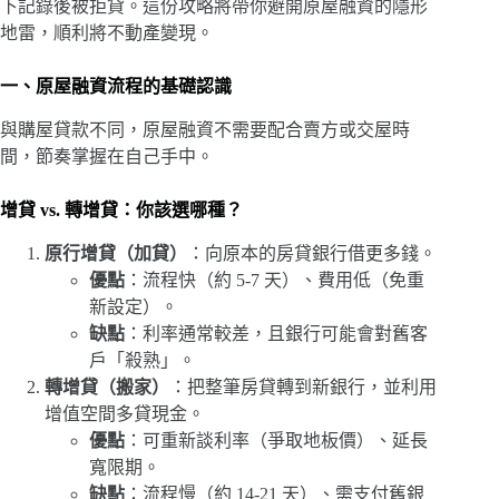
下記錄後被拒貸。這份攻略將帶你避開原屋融資的隱形
地雷，順利將不動產變現。
一、原屋融資流程的基礎認識
與購屋貸款不同，原屋融資不需要配合賣方或交屋時
間，節奏掌握在自己手中。
增貸 vs. 轉增貸：你該選哪種？
原行增貸（加貸）
：向原本的房貸銀行借更多錢。
優點
：流程快（約 5-7 天）、費用低（免重
新設定）。
缺點
：利率通常較差，且銀行可能會對舊客
戶「殺熟」。
轉增貸（搬家）
：把整筆房貸轉到新銀行，並利用
增值空間多貸現金。
優點
：可重新談利率（爭取地板價）、延長
寬限期。
缺點
：流程慢（約 14-21 天）、需支付舊銀