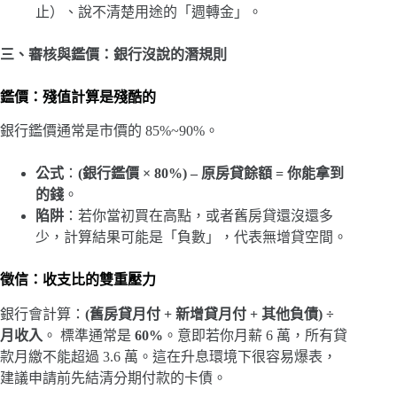
止）、說不清楚用途的「週轉金」。
三、審核與鑑價：銀行沒說的潛規則
鑑價：殘值計算是殘酷的
銀行鑑價通常是市價的 85%~90%。
公式
：
(銀行鑑價 × 80%) – 原房貸餘額 = 你能拿到
的錢
。
陷阱
：若你當初買在高點，或者舊房貸還沒還多
少，計算結果可能是「負數」，代表無增貸空間。
徵信：收支比的雙重壓力
銀行會計算：
(舊房貸月付 + 新增貸月付 + 其他負債) ÷
月收入
。 標準通常是
60%
。意即若你月薪 6 萬，所有貸
款月繳不能超過 3.6 萬。這在升息環境下很容易爆表，
建議申請前先結清分期付款的卡債。