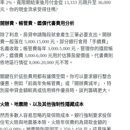
率 2%，寬限期結束後月付金從 13,333 元跳升至 36,000
元，你的現金流承受得住嗎?
開辦費、帳管費、鑑價代書費用分析
除了利息，房貸申請階段就會產生三筆必要支出。開辦
費一般落在 5,000-15,000 元，部分銀行會用「手續費」
名義收取；帳管費每年 3,000-5,000 元，管理你的還款帳
戶；鑑價費 3,000-6,000 元用於估算房屋價值，代書費則
依地區行情從 8,000-20,000 元不等。
關鍵在於這些費用都有議價空間。你可以要求銀行整合
優惠，例如「前兩年免帳管費」或「開辦費減半」，特
別是申貸金額較高或信用條件優良時，談判籌碼更大。
火險、地震險、以及其他強制性隱藏成本
然而多數人容易忽略的是保險成本。銀行強制要求投保
住宅火險與地震基本險，火險年保費約為貸款金額的
0.05-0.08%，地震險則是固定 1,350-1,459 元。這意味著