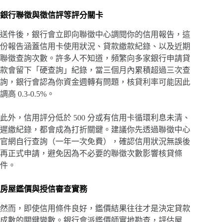
銀行聯徵與徵信評等評分關卡
送件後，銀行會立即向聯徵中心調閱你的信用報告，這
份報告涵蓋信用卡使用狀況、貸款繳款紀錄、以及近期
聯徵查詢次數。許多人不知道，頻繁向多家銀行申請貸
款會留下「硬查詢」紀錄，當三個月內累積超過三次查
詢，銀行會認為你資金週轉有問題，核貸利率可能因此
調高 0.3-0.5%。
此外，信用評分低於 500 分或有信用卡循環利息未清、
遲繳紀錄，都會成為打折關鍵。建議你先透過聯徵中心
官網自行查詢（一年一次免費），確認信用狀況無誤後
再正式申請，避免因為不必要的聯徵次數影響核貸條
件。
房屋鑑價與授信審查實務
然而，即使信用條件良好，鑑價結果往往才是決定貸款
成數的關鍵變數。銀行會派鑑價師實地勘查，評估屋