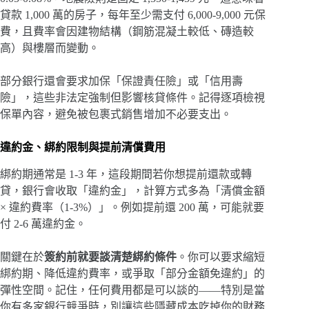
貸款 1,000 萬的房子，每年至少需支付 6,000-9,000 元保
費，且費率會因建物結構（鋼筋混凝土較低、磚造較
高）與樓層而變動。
部分銀行還會要求加保「保證責任險」或「信用壽
險」，這些非法定強制但影響核貸條件。記得逐項檢視
保單內容，避免被包裹式銷售增加不必要支出。
違約金、綁約限制與提前清償費用
綁約期通常是 1-3 年，這段期間若你想提前還款或轉
貸，銀行會收取「違約金」，計算方式多為「清償金額
× 違約費率（1-3%）」。例如提前還 200 萬，可能就要
付 2-6 萬違約金。
關鍵在於
簽約前就要談清楚綁約條件
。你可以要求縮短
綁約期、降低違約費率，或爭取「部分金額免違約」的
彈性空間。記住，任何費用都是可以談的——特別是當
你有多家銀行競爭時，別讓這些隱藏成本吃掉你的財務