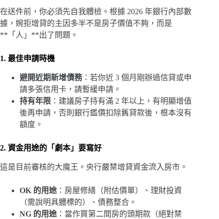
在送件前，你必須先自我體檢。根據 2026 年銀行內部數
據，婉拒增貸的主因多半不是房子價值不夠，而是
**「人」**出了問題。
1. 最佳申請時機
避開近期新增債務
：若你近 3 個月剛辦過信貸或申
請多張信用卡，請暫緩申請。
持有年限
：建議房子持有滿 2 年以上，有明顯增值
後再申請，否則銀行鑑價扣除舊貸款後，根本沒有
額度。
2. 資金用途的「劇本」要寫好
這是目前審核的大魔王。央行嚴禁增貸資金流入房市。
OK 的用途
：房屋修繕（附估價單）、理財投資
（需說明具體標的）、債務整合。
NG 的用途
：當作買第二間房的頭期款（絕對禁