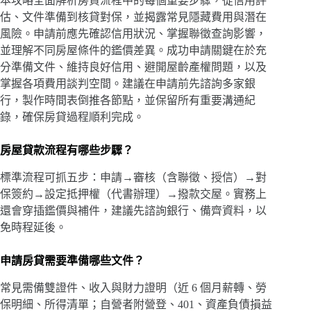
本攻略全面解析房貸流程中的每個重要步驟，從信用評
估、文件準備到核貸對保，並揭露常見隱藏費用與潛在
風險。申請前應先確認信用狀況、掌握聯徵查詢影響，
並理解不同房屋條件的鑑價差異。成功申請關鍵在於充
分準備文件、維持良好信用、避開屋齡產權問題，以及
掌握各項費用談判空間。建議在申請前先諮詢多家銀
行，製作時間表倒推各節點，並保留所有重要溝通紀
錄，確保房貸過程順利完成。
房屋貸款流程有哪些步驟？
標準流程可抓五步：申請→審核（含聯徵、授信）→對
保簽約→設定抵押權（代書辦理）→撥款交屋。實務上
還會穿插鑑價與補件，建議先諮詢銀行、備齊資料，以
免時程延後。
申請房貸需要準備哪些文件？
常見需備雙證件、收入與財力證明（近 6 個月薪轉、勞
保明細、所得清單；自營者附營登、401、資產負債損益