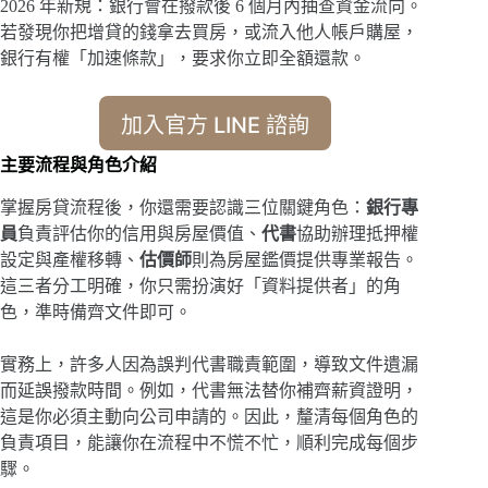
2026 年新規：銀行會在撥款後 6 個月內抽查資金流向。
若發現你把增貸的錢拿去買房，或流入他人帳戶購屋，
銀行有權「加速條款」，要求你立即全額還款。
加入官方 LINE 諮詢
主要流程與角色介紹
掌握房貸流程後，你還需要認識三位關鍵角色：
銀行專
員
負責評估你的信用與房屋價值、
代書
協助辦理抵押權
設定與產權移轉、
估價師
則為房屋鑑價提供專業報告。
這三者分工明確，你只需扮演好「資料提供者」的角
色，準時備齊文件即可。
實務上，許多人因為誤判代書職責範圍，導致文件遺漏
而延誤撥款時間。例如，代書無法替你補齊薪資證明，
這是你必須主動向公司申請的。因此，釐清每個角色的
負責項目，能讓你在流程中不慌不忙，順利完成每個步
驟。