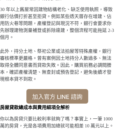
30 年以上舊屋常因建物結構老化、缺乏使用執照，導致
銀行估價打折甚至拒貸。例如某些透天厝存在增建、佔
用防火巷等問題，產權登記與現況不符，銀行會要求你
先辦理建物測量補登或拆除違建，整個流程可能拖延 2-3
個月。
此外，持分土地、祭祀公業或法拍屋等特殊產權，銀行
審核標準更嚴格。曾有案例因土地持分人數過多、無法
取得全體同意書而貸款失敗。因此，購買前務必調閱謄
本，確認產權清楚、無查封或預告登記，避免後續才發
現根本貸不到款。
加入官方 LINE 諮詢
房屋貸款總成本與費用細項全解析
你以為房貸只要比較利率就夠了嗎？事實上，一筆 1000
萬的房貸，光是各項費用加總就可能相差 10 萬元以上。